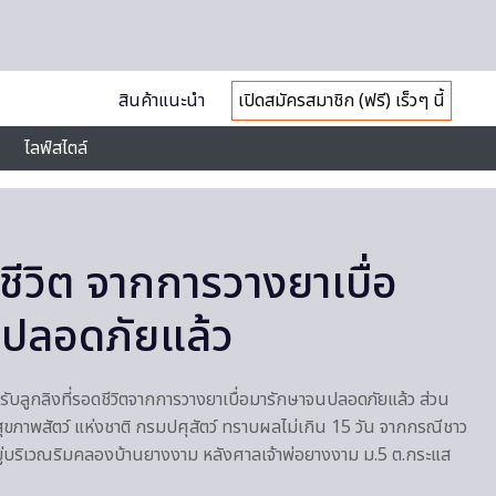
สินค้าแนะนำ
เปิดสมัครสมาชิก (ฟรี) เร็วๆ นี้
ไลฟ์สไตล์
ดชีวิต จากการวางยาเบื่อ
ดปลอดภัยแล้ว
รับลูกลิงที่รอดชีวิตจากการวางยาเบื่อมารักษาจนปลอดภัยแล้ว ส่วน
สุขภาพสัตว์ แห่งชาติ กรมปศุสัตว์ ทราบผลไม่เกิน 15 วัน จากกรณีชาว
ู่บริเวณริมคลองบ้านยางงาม หลังศาลเจ้าพ่อยางงาม ม.5 ต.กระแส