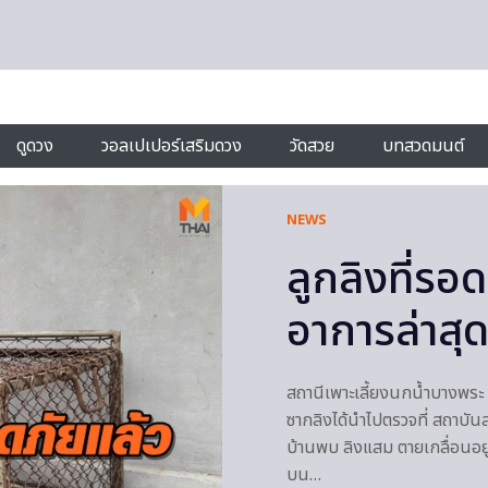
ดูดวง
วอลเปเปอร์เสริมดวง
วัดสวย
บทสวดมนต์
NEWS
ลูกลิงที่รอ
อาการล่าสุ
สถานีเพาะเลี้ยงนกน้ำบางพระ 
ซากลิงได้นำไปตรวจที่ สถาบัน
บ้านพบ ลิงแสม ตายเกลื่อนอย
บน…