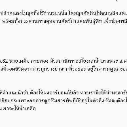
ือกแตงโมถูกทิ้งไว้จำนวนหนึ่ง โดยถูกกัดกินไปจนเหลือแต่เปล
พร้อมทั้งประสานทางอุทยานสัตว์ป่าและพันธุ์พืช เพื่อนำศพลิ
ม.ค.62 นายเผด็จ ลายทอง หัวสถานีเพาะเลี้ยงนกน้ำบางพระ อ.ศร
ลิงที่รอดชีวิตจากการถูกวางยาจากที่ระยอง อยู่ในความดูแลขอ
ห้คำแนะนำว่า ต้องให้ผงคาร์บอนกับลิง ทางเราจึงได้นำผงคา
เคลือบกระเพาะลดการดูดซึมสารพิษที่ยังอยู่ในตัวลิง ซึ่งจะต้อง
้นเราจะให้น้ำเกลือ