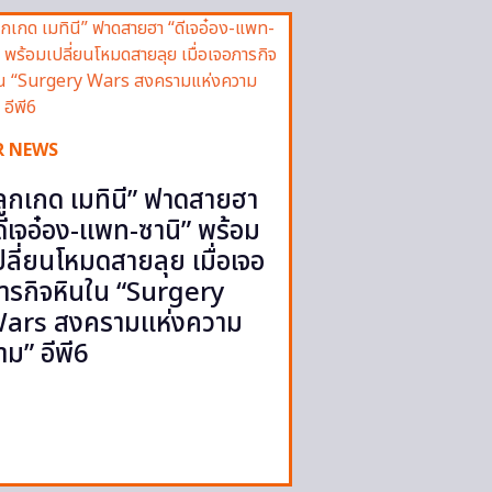
R NEWS
ลูกเกด เมทินี” ฟาดสายฮา
ดีเจอ๋อง-แพท-ซานิ” พร้อม
ปลี่ยนโหมดสายลุย เมื่อเจอ
ารกิจหินใน “Surgery
ars สงครามแห่งความ
าม” อีพี6