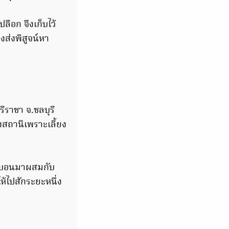
ือก จึงเก็บไว้
งส่งพิสูจน์หา
ีราชา จ.ชลบุรี
งสถานีเพราะเลี้ยง
ร์บอนมาผสมกับ
ให้ไปสักระยะหนึ่ง