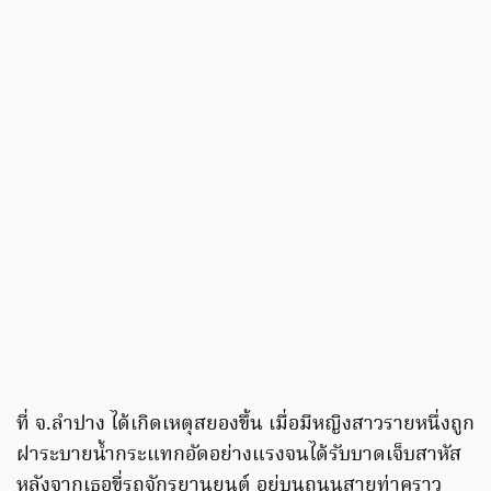
ที่ จ.ลำปาง ได้เกิดเหตุสยองขึ้น เมื่อมีหญิงสาวรายหนึ่งถูก
ฝาระบายน้ำกระแทกอัดอย่างแรงจนได้รับบาดเจ็บสาหัส
หลังจากเธอขี่รถจักรยานยนต์ อยู่บนถนนสายท่าคราว