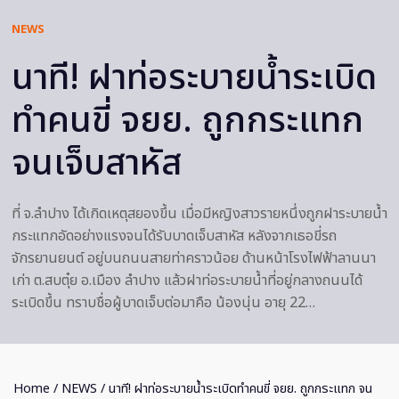
NEWS
นาที! ฝาท่อระบายน้ำระเบิด
ทำคนขี่ จยย. ถูกกระแทก
จนเจ็บสาหัส
ที่ จ.ลำปาง ได้เกิดเหตุสยองขึ้น เมื่อมีหญิงสาวรายหนึ่งถูกฝาระบายน้ำ
กระแทกอัดอย่างแรงจนได้รับบาดเจ็บสาหัส หลังจากเธอขี่รถ
จักรยานยนต์ อยู่บนถนนสายท่าคราวน้อย ด้านหน้าโรงไฟฟ้าลานนา
เก่า ต.สบตุ๋ย อ.เมือง ลำปาง แล้วฝาท่อระบายน้ำที่อยู่กลางถนนได้
ระเบิดขึ้น ทราบชื่อผู้บาดเจ็บต่อมาคือ น้องนุ่น อายุ 22…
Home
/
NEWS
/ นาที! ฝาท่อระบายน้ำระเบิดทำคนขี่ จยย. ถูกกระแทก จน