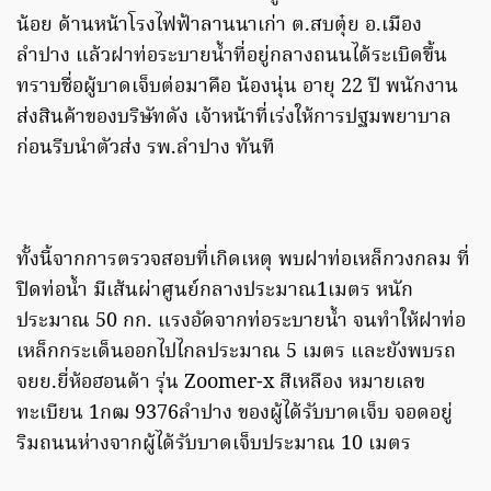
น้อย ด้านหน้าโรงไฟฟ้าลานนาเก่า ต.สบตุ๋ย อ.เมือง
ลำปาง แล้วฝาท่อระบายน้ำที่อยู่กลางถนนได้ระเบิดขึ้น
ทราบชื่อผู้บาดเจ็บต่อมาคือ น้องนุ่น อายุ 22 ปี พนักงาน
ส่งสินค้าของบริษัทดัง เจ้าหน้าที่เร่งให้การปฐมพยาบาล
ก่อนรีบนำตัวส่ง รพ.ลำปาง ทันที
ทั้งนี้จากการตรวจสอบที่เกิดเหตุ พบฝาท่อเหล็กวงกลม ที่
ปิดท่อน้ำ มีเส้นผ่าศูนย์กลางประมาณ1เมตร หนัก
ประมาณ 50 กก. แรงอัดจากท่อระบายน้ำ จนทำให้ฝาท่อ
เหล็กกระเด็นออกไปไกลประมาณ 5 เมตร และยังพบรถ
จยย.ยี่ห้อฮอนด้า รุ่น Zoomer-x สีเหลือง หมายเลข
ทะเบียน 1กฒ 9376ลำปาง ของผู้ได้รับบาดเจ็บ จอดอยู่
ริมถนนห่างจากผู้ได้รับบาดเจ็บประมาณ 10 เมตร