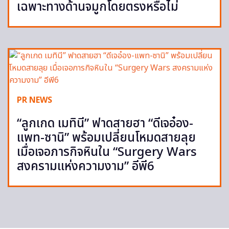
เฉพาะทางด้านจมูกโดยตรงหรือไม่
PR NEWS
“ลูกเกด เมทินี” ฟาดสายฮา “ดีเจอ๋อง-
แพท-ซานิ” พร้อมเปลี่ยนโหมดสายลุย
เมื่อเจอภารกิจหินใน “Surgery Wars
สงครามแห่งความงาม” อีพี6