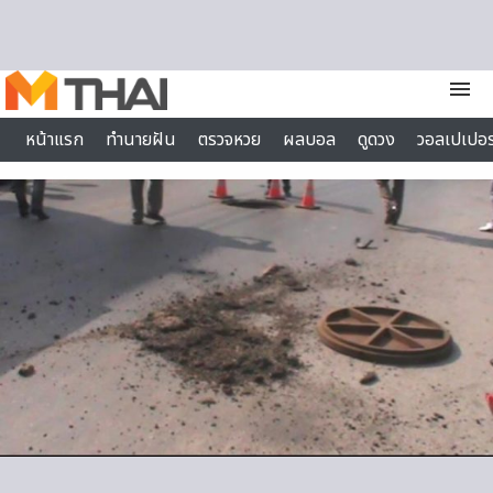
Skip to content
menu
หน้าแรก
ทำนายฝัน
ตรวจหวย
ผลบอล
ดูดวง
วอลเปเปอร
ไลฟ์สไตล์