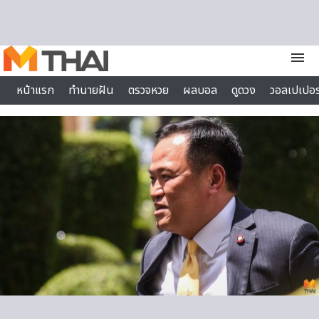
Skip to content
menu
หน้าแรก
ทำนายฝัน
ตรวจหวย
ผลบอล
ดูดวง
วอลเปเปอร
ไลฟ์สไตล์