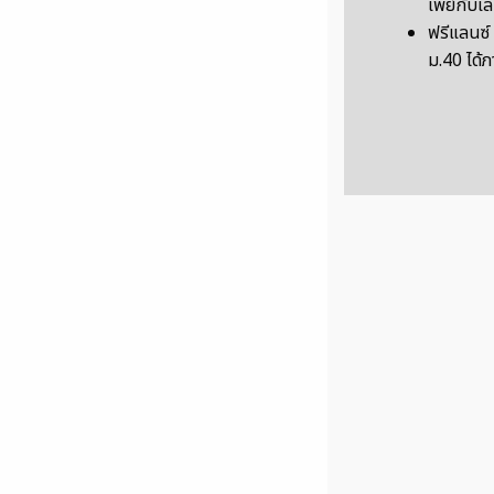
เพย์กับเ
ฟรีแลนซ์ 
ม.40 ได้ภ