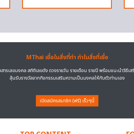
MThai เชื่อในสิ่งที่ทำ ทำในสิ่งที่เชื่อ
าวสารเลขมงคล สถิติเลขดัง ดวงรายวัน รายเดือน รายปี พร้อมแนะนำวิธีเส
ลุ้นรับรางวัลจากกิจกรรมเสริมความเป็นมงคลให้กับตัวท่านเอง
เปิดสมัครสมาชิก (ฟรี) เร็วๆนี้