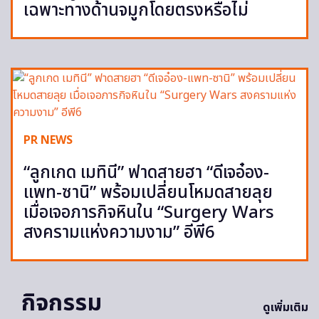
เฉพาะทางด้านจมูกโดยตรงหรือไม่
PR NEWS
“ลูกเกด เมทินี” ฟาดสายฮา “ดีเจอ๋อง-
แพท-ซานิ” พร้อมเปลี่ยนโหมดสายลุย
เมื่อเจอภารกิจหินใน “Surgery Wars
สงครามแห่งความงาม” อีพี6
กิจกรรม
ดูเพิ่มเติม