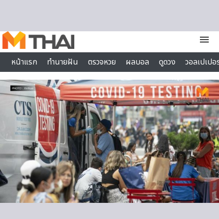
Skip to content
menu
หน้าแรก
ทำนายฝัน
ตรวจหวย
ผลบอล
ดูดวง
วอลเปเปอร
ไลฟ์สไตล์