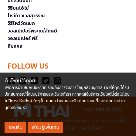
บทสวดมนต์
วิธีบนไอ้ไข่
ไหว้ท้าวเวสสุวรรณ
วิธีไหว้วัดแขก
วอลเปเปอร์พระแม่ลักษมี
วอลเปเปอร์ ฟรี
สีมงคล
FOLLOW US
เว็บไซต์นี้ใช้คุกกี้
เพื่อการนำเสนอเนื้อหาที่ดี รวมถึงการจัดการข้อมูลส่วนบุคคล เพื่อให้คุณได้รับ
ประสบการณ์ที่ดีบนบริการของเว็บไซต์เรา หากคุณใช้บริการเว็บไซต์นี้ต่อไปโดย
ไม่มีการปรับตั้งค่าใดๆนั้น แสดงว่าคุณยอมรับนโยบายคุกกี้และนโยบายส่วน
บุคคลของเรา
Copyright © 2016
MThai.com All rights reserved. หมายเลขทะเบียนการค้า
ยอมรับ
เรียนรู้เพิ่มเติม
อิเล็กทรอนิกส์ : 0127114707040