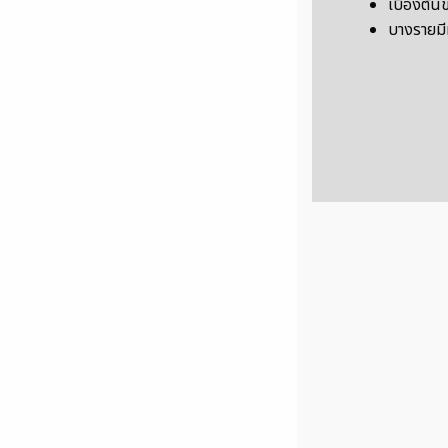
เบื้องต้น
บางรายมี