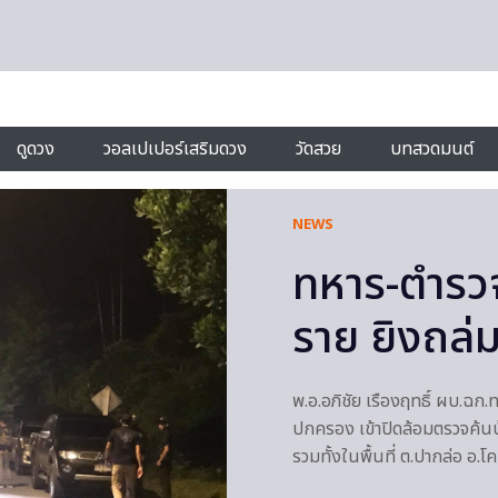
ดูดวง
วอลเปเปอร์เสริมดวง
วัดสวย
บทสวดมนต์
NEWS
ทหาร-ตำรวจ
ราย ยิงถล่
พ.อ.อภิชัย เรืองฤทธิ์ ผบ.ฉก.
ปกครอง เข้าปิดล้อมตรวจค้นบ้า
รวมทั้งในพื้นที่ ต.ปากล่อ อ.โ