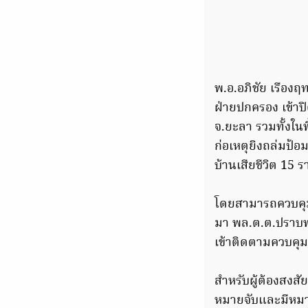
พ.อ.อภิชัย เรืองฤ
ฝ่ายปกครอง เข้าปิ
จ.ยะลา รวมทั้งในพื
ก่อเหตุยิงถล่มป้อ
บ้านเสียชีวิต 15 ร
โดยสามารถควบคุมตั
มา พล.ต.ต.ปราบพ
เข้าติดตามควบคุม
สำหรับผู้ต้องสงส
หมายจับและมีหมาย