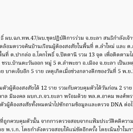
ทธิ์ ผบ.ฉก.ทพ.47/ผบ.ชุดปฏิบัติการร่วม จ.ยะลา สนธิกำลังเจ้
ดล้อมตรวจค้นบ้านเรือนผู้ต้องสงสัยในพื้นที่ ต.ลำใหม่ และ ต
้นที่ ต.ปากล่อ อ.โคกโพธิ์ จ.ปัตตานี รวม 13 จุด เพื่อติดตามไล
ม ชรบ.บ้านตะวันออก หมู่ 5 ต.ลำพะยา อ.เมือง จ.ยะลา เป็นเหต
าย บาดเจ็บอีก 5 ราย เหตุเกิดเมื่อช่วงกลางดึกของวันที่ 5 พ.ย
วผู้ต้องสงสัยได้ 12 ราย รวมกับควบคุมตัวได้วันก่อน 2 ราย 
าล มีมงคล ผบก.ภ.จว.ยะลา พร้อมด้วย พล.ต.อาคม พงศ์พ
ตัวผู้ต้องสงสัยทั้งหมดนำไปซักถามข้อมูลและตรวจ DNA ต่อ
ัยที่ถูกควบคุมตัวนั้น จากการตรวจสอบจากแฟ้มประวัติคดีความ
 พ.ร.ก. โดยกำลังตรวจสอบให้แน่ชัดอีกครั้ง โดยเน้นย้ำในก