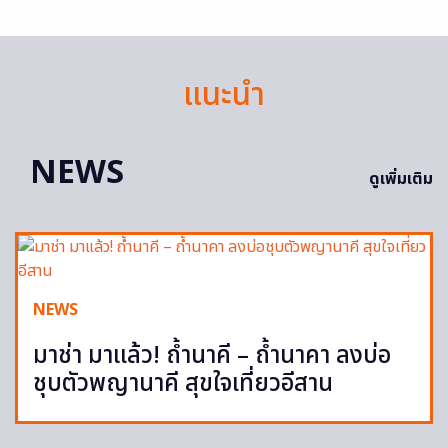
แนะนำ
NEWS
ดูเพิ่มเติม
NEWS
มาช่า มาแล้ว! ถ้ำนาคี – ถ้ำนาคา ลงบ่อ
ชุบตัวพญานาคี สุขใจเที่ยวอีสาน