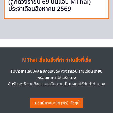
(ลูกดวงรายปี 69 บนแอป MThai)
ประจำเดือนสิงหาคม 2569
MThai เชื่อในสิ่งที่ทำ ทำในสิ่งที่เชื่อ
รับข่าวสารเลขมงคล สถิติเลขดัง ดวงรายวัน รายเดือน รายปี
พร้อมแนะนำวิธีเสริมดวง
ลุ้นรับรางวัลจากกิจกรรมเสริมความเป็นมงคลให้กับตัวท่านเอง
เปิดสมัครสมาชิก (ฟรี) เร็วๆนี้