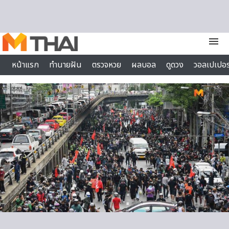
Skip to content
menu
หน้าแรก
ทำนายฝัน
ตรวจหวย
ผลบอล
ดูดวง
วอลเปเปอร
ไลฟ์สไตล์