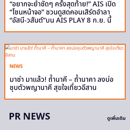
“อยากจะย้ำชัดๆ ครั้งสุดท้าย!” AIS เปิด
“โซนหน้าจอ” ชวนดูสดคอนเสิร์ตอำลา
“อัสนี-วสันต์”บน AIS PLAY 8 ก.ย. นี้
NEWS
มาช่า มาแล้ว! ถ้ำนาคี – ถ้ำนาคา ลงบ่อ
ชุบตัวพญานาคี สุขใจเที่ยวอีสาน
PR NEWS
ดูเพิ่มเติม