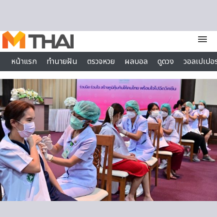
Skip to content
menu
หน้าแรก
ทำนายฝัน
ตรวจหวย
ผลบอล
ดูดวง
วอลเปเปอร
ไลฟ์สไตล์