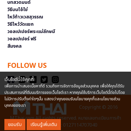
บทสวดมนต์
วิธีบนไอ้ไข่
ไหว้ท้าวเวสสุวรรณ
วิธีไหว้วัดแขก
วอลเปเปอร์พระแม่ลักษมี
วอลเปเปอร์ ฟรี
สีมงคล
FOLLOW US
เว็บไซต์นี้ใช้คุกกี้
เพื่อการนำเสนอเนื้อหาที่ดี รวมถึงการจัดการข้อมูลส่วนบุคคล เพื่อให้คุณได้รับ
ประสบการณ์ที่ดีบนบริการของเว็บไซต์เรา หากคุณใช้บริการเว็บไซต์นี้ต่อไปโดย
ไม่มีการปรับตั้งค่าใดๆนั้น แสดงว่าคุณยอมรับนโยบายคุกกี้และนโยบายส่วน
บุคคลของเรา
Copyright © 2016
MThai.com All rights reserved. หมายเลขทะเบียนการค้า
ยอมรับ
เรียนรู้เพิ่มเติม
อิเล็กทรอนิกส์ : 0127114707040