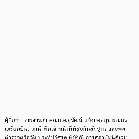
ผู้สื่อ
ข่าว
รายงานว่า พล.ต.อ.สุวัฒน์ แจ้งยอดสุข ผบ.ตร.
เตรียมบินด่วนนำทีมเจ้าหน้าที่พิสูจน์หลักฐาน และพล
ตำรวจตรีภวัต ประทีปวิศรุต ผู้บังคับการสถาบันนิติเวช