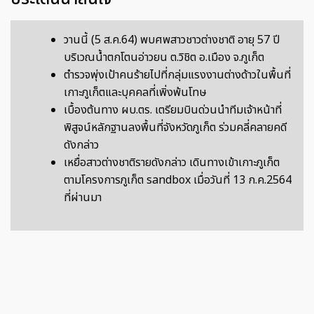
วานนี้ (5 ส.ค.64) พบศพสาวชาวต่างชาติ อายุ 57 ปี
บริเวณน้ำตกโตนอ่าวยน ต.วิชิต อ.เมือง จ.ภูเก็ต
ตำรวจพุ่งเป้าคนร้ายไปที่กลุ่มแรงงานต่างด้าวในพื้นที่
เกาะภูเก็ตและบุคคลที่เพิ่งพ้นโทษ
เบื้องต้นทาง ผบ.ตร. เตรียมบินด่วนนำทีมเจ้าหน้าที่
พิสูจน์หลักฐานลงพื้นที่จังหวัดภูเก็ต ร่วมคลี่คลายคดี
ดังกล่าว
เหยื่อสาวต่างชาติรายดังกล่าว เดินทางเข้าเกาะภูเก็ต
ตามโครงการภูเก็ต sandbox เมื่อวันที่ 13 ก.ค.2564
ที่ผ่านมา