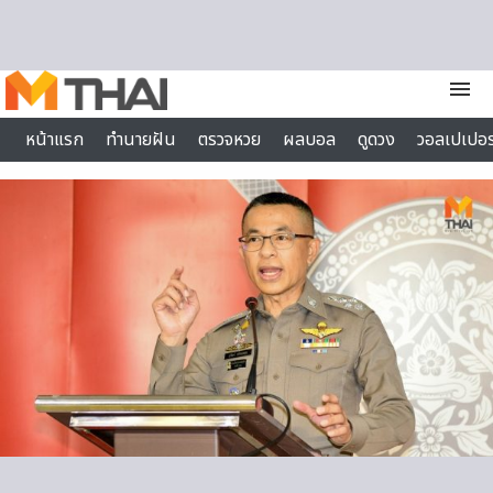
Skip to content
menu
หน้าแรก
ทำนายฝัน
ตรวจหวย
ผลบอล
ดูดวง
วอลเปเปอร
ไลฟ์สไตล์