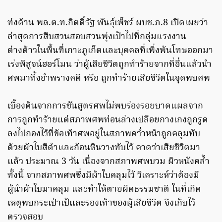
ท่งด้าน พล.ต.ท.กิตติ์รัฐ พันธุ์เพ็ชร์ ผบช.ภ.8 เปิดเผยว่า
ล่าสุดการสืบสวนสอบสวนพุ่งเป้าไปที่กลุ่มแรงงาน
ต่างด้าวในพื้นที่เกาะภูเก็ตและบุคคลที่เพิ่งพ้นโทษออกมา
เร่งพิสูจน์ฮอร์โมน ว่าผู้เสียชีวิตถูกทำร้ายจากที่อื่นแล้วนำ
ศพมาทิ้งอำพรางคดี หรือ ถูกทำร้ายเสียชีวิตในจุดพบศพ
เบื้องต้นจากการชันสูตรศพไม่พบร่องรอยบาดแผลจาก
การถูกทำร้ายแต่สภาพศพท่อนล่างเปลือยกางเกงถูกรูด
ลงไปกองไว้ที่ข้อเท้าศพอยู่ในสภาพคว่ำหน้าถูกคลุมทับ
ด้วยผ้าใบสีดำและก้อนหินวางทับไว้ คาดว่าเสียชีวิตมา
แล้ว ประมาณ 3 วัน เนื่องจากสภาพศพบวม ผิวหนังคล้ำ
ทั้งนี้ จากสภาพศพซึ่งมีผ้าใบคลุมไว้ วิเคราะห์ว่าต้องมี
ผู้นำผ้าใบมาคลุม และทำให้ตายผิดธรรมชาติ ในที่เกิด
เหตุพบกระเป๋าเป้และรองเท้าของผู้เสียชีวิต จึงเก็บไว้
ตรวจสอบ