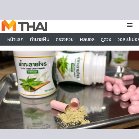
Skip to content
menu
หน้าแรก
ทำนายฝัน
ตรวจหวย
ผลบอล
ดูดวง
วอลเปเปอร
ไลฟ์สไตล์