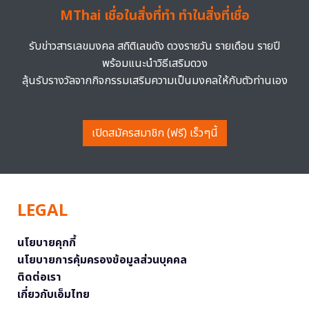
MThai เชื่อในสิ่งที่ทำ ทำในสิ่งที่เชื่อ
รับข่าวสารเลขมงคล สถิติเลขดัง ดวงรายวัน รายเดือน รายปี
พร้อมแนะนำวิธีเสริมดวง
ลุ้นรับรางวัลจากกิจกรรมเสริมความเป็นมงคลให้กับตัวท่านเอง
เปิดสมัครสมาชิก (ฟรี) เร็วๆนี้
LEGAL
นโยบายคุกกี้
นโยบายการคุ้มครองข้อมูลส่วนบุคคล
ติดต่อเรา
เกี่ยวกับเอ็มไทย