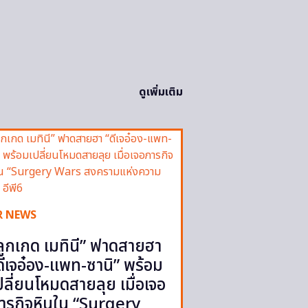
ดูเพิ่มเติม
R NEWS
ลูกเกด เมทินี” ฟาดสายฮา
ดีเจอ๋อง-แพท-ซานิ” พร้อม
ปลี่ยนโหมดสายลุย เมื่อเจอ
ารกิจหินใน “Surgery