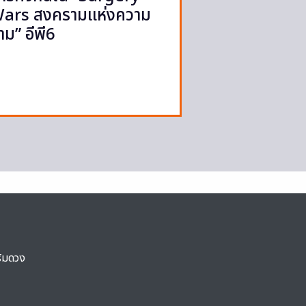
ars สงครามแห่งความ
าม” อีพี6
ริมดวง