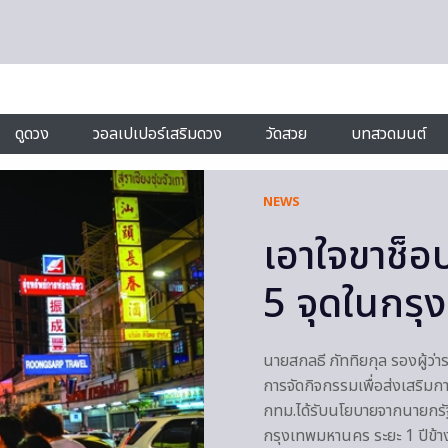
ดูดวง
วอลเปเปอร์เสริมดวง
วัดสวย
บทสวดมนต์
NEWS
เอาใจขาช็อ
5 จุดในกรุง
นายสกลธี ภัททิยกุล รองผู้ว
การจัดกิจกรรมเพื่อส่งเสริม
กทม.ได้รับนโยบายจากนายกรัฐ
กรุงเทพมหานคร ระยะ 1 ปีข้างห