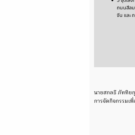
5 จุดเล็
ถนนสีลม,
จีน และ 
นายสกลธี ภัททิยก
การจัดกิจกรรมเพื