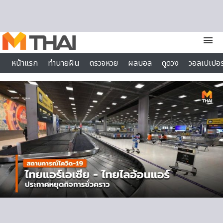
Skip to content
menu
หน้าแรก
ทำนายฝัน
ตรวจหวย
ผลบอล
ดูดวง
วอลเปเปอร
ไลฟ์สไตล์