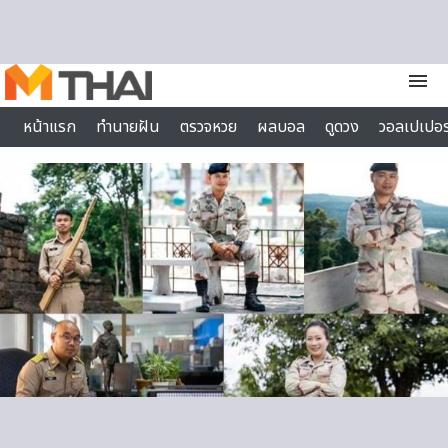
Skip to content
menu
หน้าแรก
ทำนายฝัน
ตรวจหวย
ผลบอล
ดูดวง
วอลเปเปอร
ไลฟ์สไตล์