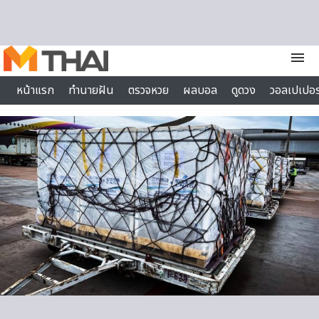
Skip to content
menu
หน้าแรก
ทำนายฝัน
ตรวจหวย
ผลบอล
ดูดวง
วอลเปเปอร
ไลฟ์สไตล์