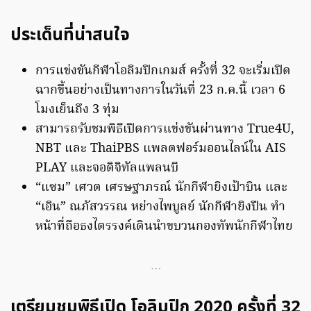
ประเด็นที่น่าสนใจ
การแข่งขันกีฬาโอลิมปิกเกมส์ ครั้งที่ 32 จะเริ่มเปิด
ฉากขึ้นอย่างเป็นทางการในวันที่ 23 ก.ค.นี้ เวลา 6
โมงเย็นถึง 3 ทุ่ม
สามารถรับชมพิธีเปิดการแข่งขันผ่านทาง True4U,
NBT และ ThaiPBS แพลตฟอร์มออนไลน์ใน AIS
PLAY และจอดิจิทัลแพลนบี
“แซม” เศวต เศรษฐาภรณ์ นักกีฬายิงเป้าบิน และ
“เอิน” ณภัสวรรณ หย่างไพบูลย์ นักกีฬายิงปืน ทำ
หน้าที่ถือธงไตรรงค์เดินนำขบวนกองทัพนักกีฬาไทย
…
เตรียมชมพิธีเปิด โอลิมปิก 2020 ครั้งที่ 32