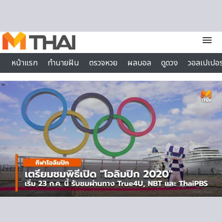
Skip to content
menu
หน้าแรก
ทำนายฝัน
ตรวจหวย
ผลบอล
ดูดวง
วอลเปเปอร
ไลฟ์สไตล์