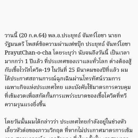
วานนี้ (20 ก.ค.64) พล.อ.ประยุทธ์ จันทร์โอชา นายก
รัฐมนตรี​ โพสต์ข้อความผ่านเฟซบุ๊ก​ ประยุทธ์ จันทร์โอชา
Prayut​Chan-o-cha โดยระบุว่า​ นับจนถึงวันนี้ เป็นเวลา
มากกว่า 1 ปีแล้ว ที่ประเทศของเราและทั่วโลก ต่างต้องสู้
กับเชื้อไวรัสโควิด-19 ในวันที่ 25 มีนาคมของปีที่แล้ว ผม
ได้ประกาศสถานการณ์ฉุกเฉินผ่านโทรทัศน์รวมการ
เฉพาะกิจแห่งประเทศไทย และบังคับใช้มาตรการควบคุม
ที่เข้มงวดเพื่อสกัดกั้นการแพร่ระบาดของเชื้อโควิดที่ทวี
ความรุนแรงยิ่งขึ้น
โดยวันนั้นผมได้กล่าวว่า ประเทศไทยกำลังอยู่ในช่วงหัว
เลี้ยวหัวต่อของภาวะวิกฤต ที่หากไม่ประกาศมาตรการเข้ม