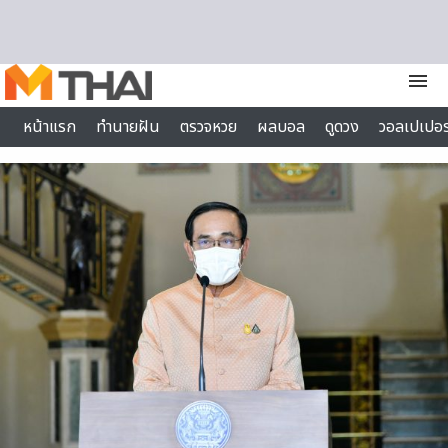
Skip to content
menu
หน้าแรก
ทำนายฝัน
ตรวจหวย
ผลบอล
ดูดวง
วอลเปเปอร
ไลฟ์สไตล์