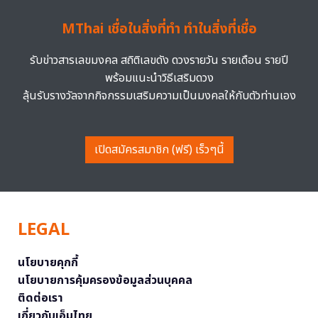
MThai เชื่อในสิ่งที่ทำ ทำในสิ่งที่เชื่อ
รับข่าวสารเลขมงคล สถิติเลขดัง ดวงรายวัน รายเดือน รายปี
พร้อมแนะนำวิธีเสริมดวง
ลุ้นรับรางวัลจากกิจกรรมเสริมความเป็นมงคลให้กับตัวท่านเอง
เปิดสมัครสมาชิก (ฟรี) เร็วๆนี้
LEGAL
นโยบายคุกกี้
นโยบายการคุ้มครองข้อมูลส่วนบุคคล
ติดต่อเรา
เกี่ยวกับเอ็มไทย