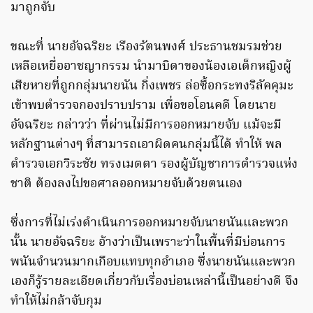
มาถูกจับ
ขณะที่ นายอัจฉริยะ เรืองรัตนพงศ์ ประธานชมรมช่วย
เหลือเหยื่ออาชญากรรม นำมาบิดาของน้องเอเด็กหญิงผู้
เสียหายที่ถูกกลุ่มนายนัน กิ่งเพชร ล่อซื้อกระทงริลัคคุมะ
เข้าพบตำรวจกองปราบปราม เพื่อขอโอนคดี โดยนาย
อัจฉริยะ กล่าวว่า ที่ผ่านไม่มีการออกหมายจับ แม้จะมี
หลักฐานต่างๆ ที่สามารถเอาผิดคนกลุ่มนี้ได้ ทำให้ พล
ตำรวจเอกวิระชัย ทรงเมตตา รองผู้บัญชาการตำรวจแห่ง
ชาติ ต้องลงไปขอศาลออกหมายจับด้วยตนเอง
ซึ่งการที่ไม่เร่งดำเนินการออกหมายจับนายนันและพวก
นั้น นายอัจฉริยะ อ้างว่าเป็นเพราะว่าในพื้นที่มีบ่อนการ
พนันจำนวนมากเกือบแทบทุกอำเภอ ซึ่งนายนันและพวก
เองก็รู้รายละเอียดเกี่ยวกับเรื่องบ่อนเหล่านี้เป็นอย่างดี จึง
ทำให้ไม่กล้าจับกุม