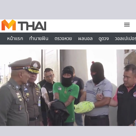
Skip to content
menu
หน้าแรก
ทำนายฝัน
ตรวจหวย
ผลบอล
ดูดวง
วอลเปเปอร
ไลฟ์สไตล์