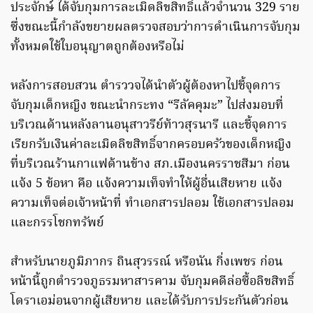
ประจักษ์ ได้จับกุมการละเมิดลิขสิทธิ์แล้วจำนวน 329 ราย
ซึ่งขณะนี้กำลังขยายผลตรวจสอบว่าการดำเนินการจับกุม
ทั้งหมดใช้ใบอนุญาตถูกต้องหรือไม่
หลังการสอบสวน ตำรววจได้นำตัวผู้ต้องหาไปชี้จุดการ
จับกุมเด็กหญิง ขณะนำกระทง “รีลัคคุมะ” ไปส่งมอบที่
บริเวณด้านหลังลานอนุสาวรีย์ท้าวสุรนารี และชี้จุดการ
เรียกรับเงินค่าละเมิดลิขสิทธิ์จากครอบครัวของเด็กหญิง
ที่บริเวณร้านกาแฟด้านข้าง สภ.เมืองนครราชสีมา ก่อน
แจ้ง 5 ข้อหา คือ แจ้งความเท็จทำให้ผู้อื่นเสียหาย แจ้ง
ความเท็จต่อเจ้าหน้าที่ ทำเอกสารปลอม ใช้เอกสารปลอม
และกรรโชกทรัพย์
สำหรับนายภูมิภากร ถินสุวรรณ์ หรือนัน กิ่งเพชร ก่อน
หน้านี้ถูกตำรวจภูธรมหาสารคาม จับกุมคดีล่อซื้อลิขสิทธิ์
โดราเอม่อนจากผู้เสียหาย และได้รับการประกันตัวก่อน