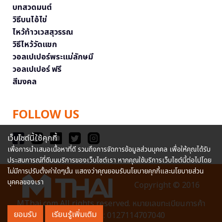
บทสวดมนต์
วิธีบนไอ้ไข่
ไหว้ท้าวเวสสุวรรณ
วิธีไหว้วัดแขก
วอลเปเปอร์พระแม่ลักษมี
วอลเปเปอร์ ฟรี
สีมงคล
FOLLOW US
เว็บไซต์นี้ใช้คุกกี้
เพื่อการนำเสนอเนื้อหาที่ดี รวมถึงการจัดการข้อมูลส่วนบุคคล เพื่อให้คุณได้รับ
ประสบการณ์ที่ดีบนบริการของเว็บไซต์เรา หากคุณใช้บริการเว็บไซต์นี้ต่อไปโดย
ไม่มีการปรับตั้งค่าใดๆนั้น แสดงว่าคุณยอมรับนโยบายคุกกี้และนโยบายส่วน
บุคคลของเรา
Copyright © 2016
MThai.com All rights reserved. หมายเลขทะเบียนการค้า
ยอมรับ
เรียนรู้เพิ่มเติม
อิเล็กทรอนิกส์ : 0127114707040