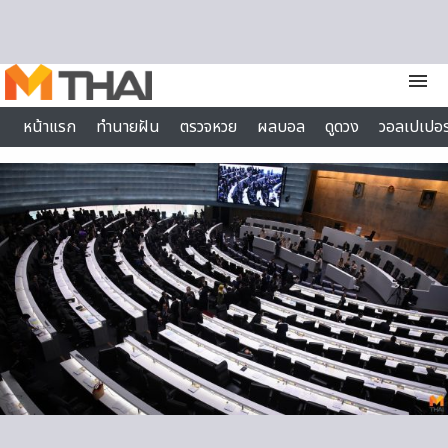
Skip to content
menu
หน้าแรก
ทำนายฝัน
ตรวจหวย
ผลบอล
ดูดวง
วอลเปเปอร
ไลฟ์สไตล์