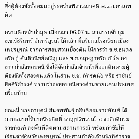
ซึ่งผู้ต้องขังทั้งหมดอยู่ระหว่างพิจารณาคดี พ.ร.บ.ยาเสพ
ติด
ความคืบหน้าล่าสุด เมื่อเวลา 06.07 น. สามารถจับกุม
ข.ช.วัชรินทร์ จันทร์บูรณ์ ได้แล้ว ที่บริเวณโรงเรียนเมือง
เพชรบูรณ์ จากการสอบสวนเบื้องต้น ให้การว่า ข.ช.ธนดล
หรือ อู๋ ตันติวนิชย์เจริญ และ ข.ช.กฤษฎาหรือ เบิร์ด คง
ขาว กำลังหลบหนี ซึ่งได้จัดกำลังเจ้าหน้าที่ออกติดตามผู้
ต้องขังทั้งสองคนแล้ว ในส่วน ข.ช. ภัทรดนัย หรือ ราชันย์
สื่อศิริธำรงค์ ทราบว่าจะหลบหนีทางด่านชายแดนประเทศ
เพื่อนบ้าน
ขณะนี้ นายอายุตม์ สินธพพันธุ์ อธิบดีกรมราชทัณฑ์ ได้
มอบหมายให้นายวีระกิตติ์ หาญปริพรรณ์ รองอธิบดีกรม
ราชทัณฑ์ ลงพื้นที่ติดตามสถานการณ์ พร้อมกำชับให้
เรือนจำจังหวัดเพชรบูรณ์ ประสานกำลังเจ้าหน้าที่ตำรวจ