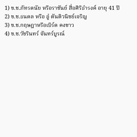
1) ข.ช.ภัทรดนัย หรือราชันย์ สื่อศิริธำรงค์ อายุ 41 ปี
2) ข.ช.ธนดล หรือ อู๋ ตันติวนิชย์เจริญ
3) ข.ช.กฤษฎาหรือเบิร์ด คงขาว
4) ข.ช.วัชรินทร์ จันทร์บูรณ์