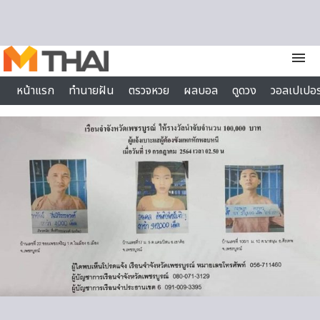
Skip to content
menu
หน้าแรก
ทำนายฝัน
ตรวจหวย
ผลบอล
ดูดวง
วอลเปเปอร
ไลฟ์สไตล์