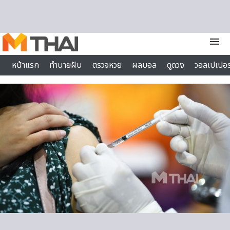
Skip to content
menu
หน้าแรก
ทำนายฝัน
ตรวจหวย
ผลบอล
ดูดวง
วอลเปเปอร
ไลฟ์สไตล์