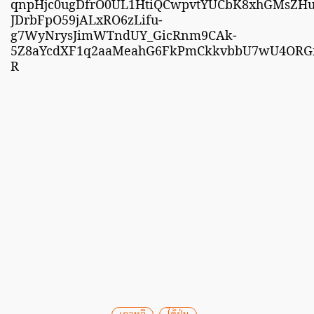
qnpHjc0ugDfrO0UL1HtiQCwpvtYUCbK8xhGMsZHu
JDrbFpO59jALxRO6zLifu-
g7WyNrysJimWTndUY_GicRnm9CAk-
5Z8aYcdXF1q2aaMeahG6FkPmCkkvbbU7wU4ORG
R