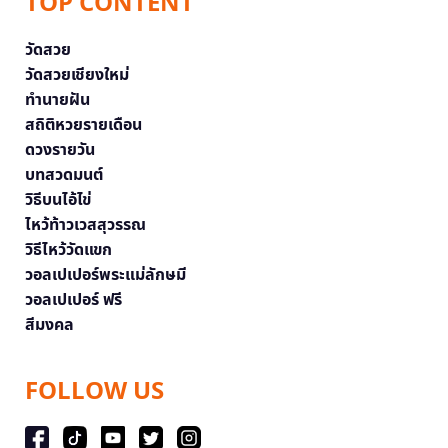
TOP CONTENT
วัดสวย
วัดสวยเชียงใหม่
ทำนายฝัน
สถิติหวยรายเดือน
ดวงรายวัน
บทสวดมนต์
วิธีบนไอ้ไข่
ไหว้ท้าวเวสสุวรรณ
วิธีไหว้วัดแขก
วอลเปเปอร์พระแม่ลักษมี
วอลเปเปอร์ ฟรี
สีมงคล
FOLLOW US