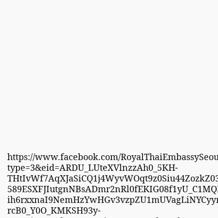
https://www.facebook.com/RoyalThaiEmbassySeou
type=3&eid=ARDU_LUteXVlnzzAh0_5KH-
THtIvWf7AqXJaSiCQ1j4WyvWOqt9z0Siu44ZozkZ
589ESXFJIutgnNBsADmr2nRl0fEKIG08f1yU_C1MQ
ih6rxxnaI9NemHzYwHGv3vzpZU1mUVagLiNYCyy
rcB0_Y0O_KMKSH93y-