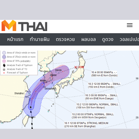
Skip to content
menu
หน้าแรก
ทำนายฝัน
ตรวจหวย
ผลบอล
ดูดวง
วอลเปเปอ
ไลฟ์สไตล์