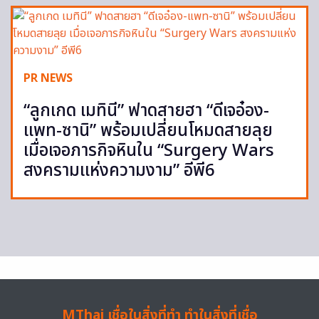
PR NEWS
“ลูกเกด เมทินี” ฟาดสายฮา “ดีเจอ๋อง-
แพท-ซานิ” พร้อมเปลี่ยนโหมดสายลุย
เมื่อเจอภารกิจหินใน “Surgery Wars
สงครามแห่งความงาม” อีพี6
MThai เชื่อในสิ่งที่ทำ ทำในสิ่งที่เชื่อ