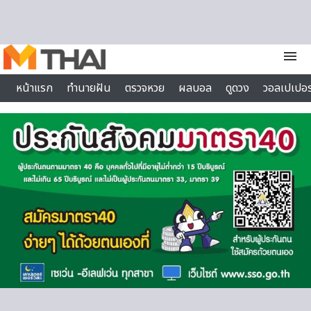
Skip to content
menu
หน้าแรก
ทำนายฝัน
ตรวจหวย
ผลบอล
ดูดวง
วอลเปเปอร
ไลฟ์สไตล์