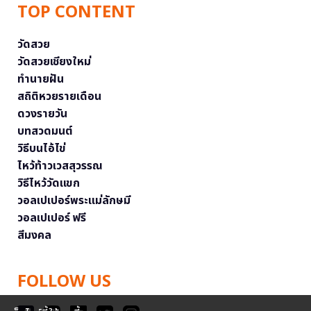
TOP CONTENT
วัดสวย
วัดสวยเชียงใหม่
ทำนายฝัน
สถิติหวยรายเดือน
ดวงรายวัน
บทสวดมนต์
วิธีบนไอ้ไข่
ไหว้ท้าวเวสสุวรรณ
วิธีไหว้วัดแขก
วอลเปเปอร์พระแม่ลักษมี
วอลเปเปอร์ ฟรี
สีมงคล
FOLLOW US