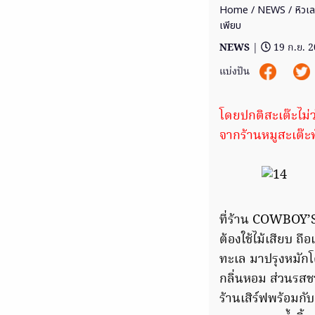
Home
/
NEWS
/ หิวเล
เพียบ
NEWS
|
19 ก.ย. 
แบ่งปัน
โดยปกติสะเต๊ะไม่ว่
จากร้านหมูสะเต๊ะท
ที่ร้าน COWBOY’S 
ต้องใช้ไม้เสียบ ถือ
ทะเล มาปรุงหมักโด
กลิ่นหอม ส่วนรส
ร้านเสิร์ฟพร้อมกับ