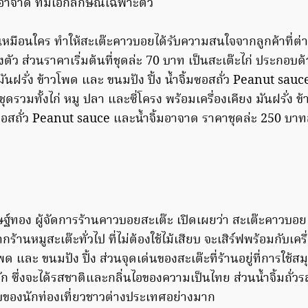
อาจาด ที่มีเอกลักษณ์เฉพาะตัว
มือนใคร ทำให้สะเต๊ะคาวบอยได้รับความสนใจจากลูกค้าที่ต่างก็
ัว ส่วนราคาเริ่มต้นที่ชุดล่ะ 70 บาท เป็นสะเต๊ะไก่ ประกอบด้วย
 มันฝรั่ง ข้าวโพด และ ขนมปัง ปิ้ง น้ำจิ้มซอสถั่ว Peanut sau
ุดรวมทั้งไก่ หมู ปลา และซี่โครง พร้อมเครื่องเคียง มันฝรั่ง 
้มซอสถั่ว Peanut sauce และน้ำจิ้มอาจาด ราคาชุดล่ะ 250 บา
ษฐ์ทอง ผู้จัดการร้านคาวบอยสะเต๊ะ เปิดเผยว่า สะเต๊ะคาวบอย
กร้านหมูสะเต๊ะทั่วไป ที่ไม่ต้องใช้ไม้เสียบ จะเสิร์ฟพร้อมกับเครื่
โพด และ ขนมปัง ปิ้ง ส่วนจุดเด่นของสะเต๊ะที่ร้านอยู่ที่การใช้
 ซึ่งจะได้รสชาติและกลิ่นไอของความเป็นไทย ส่วนน้ำจิ้มถั่ว
ชอบของนักท่องเที่ยวชาวต่างประเทศอย่างมาก