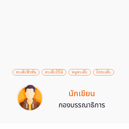
สะเต๊ะฟิวชั่น
สะเต๊ะไร้ไม้
หมูสะเต๊ะ
ไก่สะเต๊ะ
นักเขียน
กองบรรณาธิการ