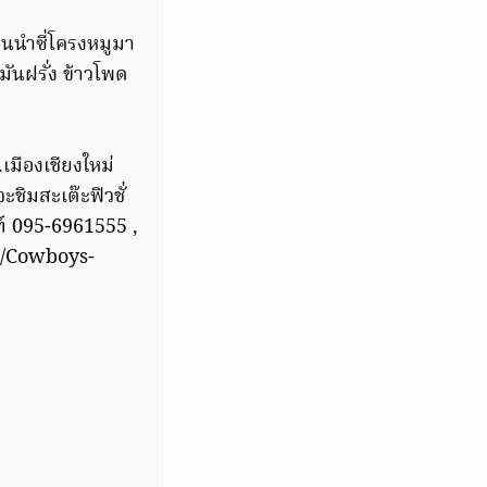
้านนำซี่โครงหมูมา
มันฝรั่ง ข้าวโพด
เมืองเชียงใหม่
ะชิมสะเต๊ะฟิวชั่
ท์ 095-6961555 ,
s/Cowboys-