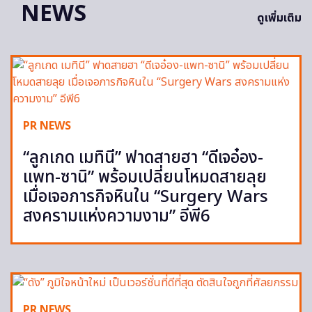
NEWS
ดูเพิ่มเติม
PR NEWS
“ลูกเกด เมทินี” ฟาดสายฮา “ดีเจอ๋อง-
แพท-ซานิ” พร้อมเปลี่ยนโหมดสายลุย
เมื่อเจอภารกิจหินใน “Surgery Wars
สงครามแห่งความงาม” อีพี6
PR NEWS