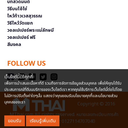
บทสวดมนต์
วิธีบนไอ้ไข่
ไหว้ท้าวเวสสุวรรณ
วิธีไหว้วัดแขก
วอลเปเปอร์พระแม่ลักษมี
วอลเปเปอร์ ฟรี
สีมงคล
FOLLOW US
เว็บไซต์นี้ใช้คุกกี้
เพื่อการนำเสนอเนื้อหาที่ดี รวมถึงการจัดการข้อมูลส่วนบุคคล เพื่อให้คุณได้รับ
ประสบการณ์ที่ดีบนบริการของเว็บไซต์เรา หากคุณใช้บริการเว็บไซต์นี้ต่อไปโดย
ไม่มีการปรับตั้งค่าใดๆนั้น แสดงว่าคุณยอมรับนโยบายคุกกี้และนโยบายส่วน
บุคคลของเรา
Copyright © 2016
MThai.com All rights reserved. หมายเลขทะเบียนการค้า
ยอมรับ
เรียนรู้เพิ่มเติม
อิเล็กทรอนิกส์ : 0127114707040