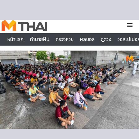
Skip to content
menu
หน้าแรก
ทำนายฝัน
ตรวจหวย
ผลบอล
ดูดวง
วอลเปเปอร
ไลฟ์สไตล์