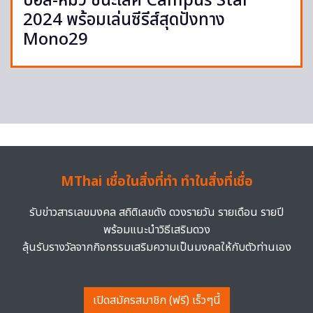
บอส-หมิว ชนะเลิศ Campus Star
2024 พร้อมเล่นซีรีส์สุดปังทาง
Mono29
MThai เชื่อในสิ่งที่ทำ ทำในสิ่งที่เชื่อ
รับข่าวสารเลขมงคล สถิติเลขดัง ดวงรายวัน รายเดือน รายปี
พร้อมแนะนำวิธีเสริมดวง
ลุ้นรับรางวัลจากกิจกรรมเสริมความเป็นมงคลให้กับตัวท่านเอง
เปิดสมัครสมาชิก (ฟรี) เร็วๆนี้