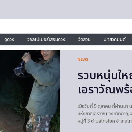
ดูดวง
วอลเปเปอร์เสริมดวง
วัดสวย
บทสวดมนต์
NEWS
รวบหนุ่มให
เอราวัณพร้
เมื่อวันที่ 5 ตุลาคม ที่ผ่านม
แห่งชาติเอราวัณ จังหวัดกาญจน
หมู่ที่ 3 ตำบลไทรโยค อำเภอ