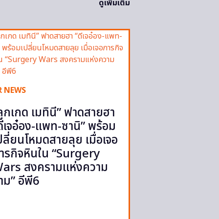
ดูเพิ่มเติม
R NEWS
ลูกเกด เมทินี” ฟาดสายฮา
ดีเจอ๋อง-แพท-ซานิ” พร้อม
ปลี่ยนโหมดสายลุย เมื่อเจอ
ารกิจหินใน “Surgery
ars สงครามแห่งความ
าม” อีพี6