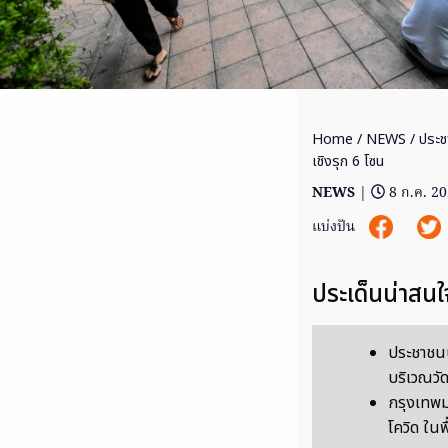
Home
/
NEWS
/ ประช
เชิงรุก 6 โซน
NEWS
|
8 ก.ค. 2
แบ่งปัน
ประเด็นน่าสนใ
ประชาชนนั
บริเวณวั
กรุงเทพม
โควิด ใน