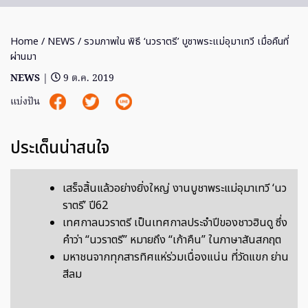
Home
/
NEWS
/ รวมภาพใน พิธี ‘นวราตรี’ บูชาพระแม่อุมาเทวี เมื่อคืนที่
ผ่านมา
NEWS
|
9 ต.ค. 2019
แบ่งปัน
ประเด็นน่าสนใจ
เสร็จสิ้นแล้วอย่างยิ่งใหญ่ งานบูชาพระแม่อุมาเทวี ‘นว
ราตรี’ ปี62
เทศกาลนวราตรี เป็นเทศกาลประจำปีของชาวฮินดู ซึ่ง
คำว่า “นวราตรี” หมายถึง “เก้าคืน” ในภาษาสันสกฤต
มหาชนจากทุกสารทิศแห่ร่วมเนื่องแน่น ที่วัดแขก ย่าน
สีลม