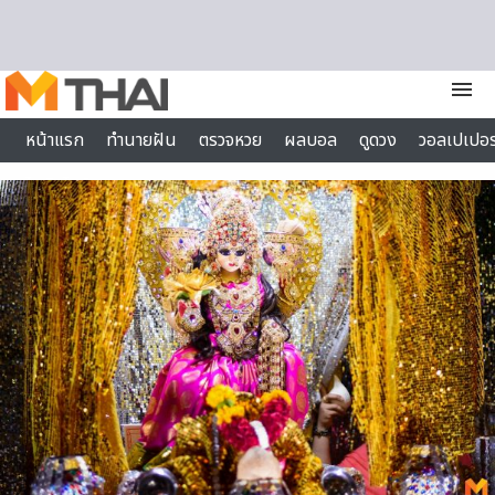
Skip to content
menu
หน้าแรก
ทำนายฝัน
ตรวจหวย
ผลบอล
ดูดวง
วอลเปเปอร
ไลฟ์สไตล์