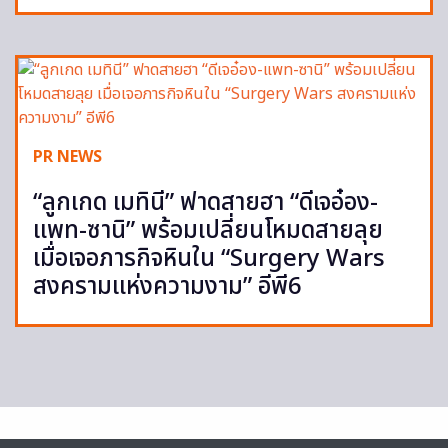
PR NEWS
“ลูกเกด เมทินี” ฟาดสายฮา “ดีเจอ๋อง-
แพท-ซานิ” พร้อมเปลี่ยนโหมดสายลุย
เมื่อเจอภารกิจหินใน “Surgery Wars
สงครามแห่งความงาม” อีพี6