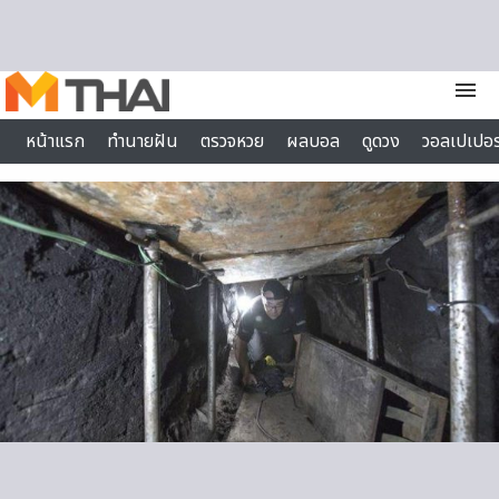
Skip to content
menu
หน้าแรก
ทำนายฝัน
ตรวจหวย
ผลบอล
ดูดวง
วอลเปเปอร
ไลฟ์สไตล์