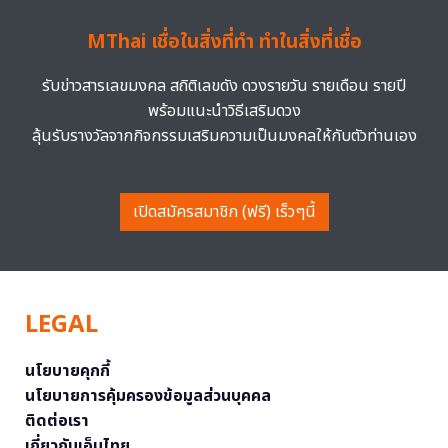
MThai เชื่อในสิ่งที่ทำ ทำในสิ่งที่เชื่อ
รับข่าวสารเลขมงคล สถิติเลขดัง ดวงรายวัน รายเดือน รายปี
พร้อมแนะนำวิธีเสริมดวง
ลุ้นรับรางวัลจากกิจกรรมเสริมความเป็นมงคลให้กับตัวท่านเอง
เปิดสมัครสมาชิก (ฟรี) เร็วๆนี้
LEGAL
นโยบายคุกกี้
นโยบายการคุ้มครองข้อมูลส่วนบุคคล
ติดต่อเรา
เกี่ยวกับเอ็มไทย