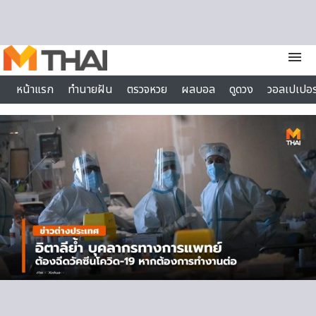
Skip to content
menu
หน้าแรก
ทำนายฝัน
ตรวจหวย
ผลบอล
ดูดวง
วอลเปเปอร
ไลฟ์สไตล์