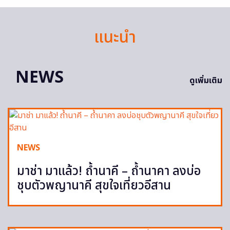
แนะนำ
NEWS
ดูเพิ่มเติม
NEWS
มาช่า มาแล้ว! ถ้ำนาคี – ถ้ำนาคา ลงบ่อ
ชุบตัวพญานาคี สุขใจเที่ยวอีสาน