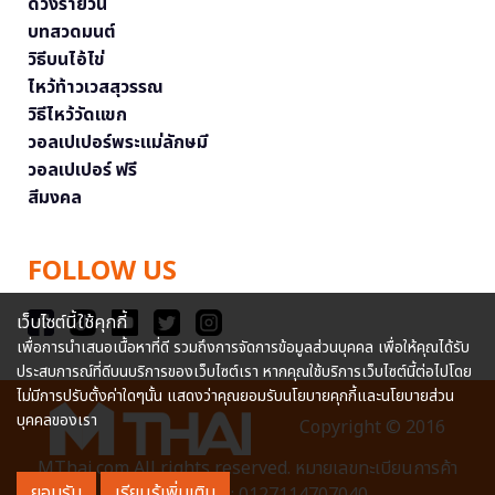
ดวงรายวัน
บทสวดมนต์
วิธีบนไอ้ไข่
ไหว้ท้าวเวสสุวรรณ
วิธีไหว้วัดแขก
วอลเปเปอร์พระแม่ลักษมี
วอลเปเปอร์ ฟรี
สีมงคล
FOLLOW US
เว็บไซต์นี้ใช้คุกกี้
เพื่อการนำเสนอเนื้อหาที่ดี รวมถึงการจัดการข้อมูลส่วนบุคคล เพื่อให้คุณได้รับ
ประสบการณ์ที่ดีบนบริการของเว็บไซต์เรา หากคุณใช้บริการเว็บไซต์นี้ต่อไปโดย
ไม่มีการปรับตั้งค่าใดๆนั้น แสดงว่าคุณยอมรับนโยบายคุกกี้และนโยบายส่วน
บุคคลของเรา
Copyright © 2016
MThai.com All rights reserved. หมายเลขทะเบียนการค้า
ยอมรับ
เรียนรู้เพิ่มเติม