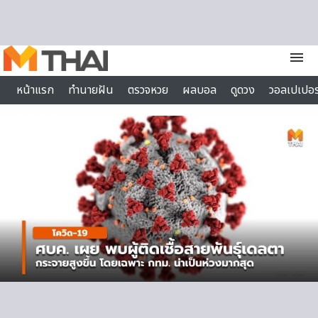
Skip to content
menu
หน้าแรก
ทำนายฝัน
ตรวจหวย
ผลบอล
ดูดวง
วอลเปเปอร
ไลฟ์สไตล์