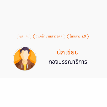
ขสมก.
วันคล้ายวันสวรรคต
ในหลวง ร.9
นักเขียน
กองบรรณาธิการ