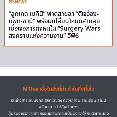
PR NEWS
“ลูกเกด เมทินี” ฟาดสายฮา “ดีเจอ๋อง-
แพท-ซานิ” พร้อมเปลี่ยนโหมดสายลุย
เมื่อเจอภารกิจหินใน “Surgery Wars
สงครามแห่งความงาม” อีพี6
MThai เชื่อในสิ่งที่ทำ ทำในสิ่งที่เชื่อ
รับข่าวสารเลขมงคล สถิติเลขดัง ดวงรายวัน รายเดือน รายปี
พร้อมแนะนำวิธีเสริมดวง
ลุ้นรับรางวัลจากกิจกรรมเสริมความเป็นมงคลให้กับตัวท่านเอง