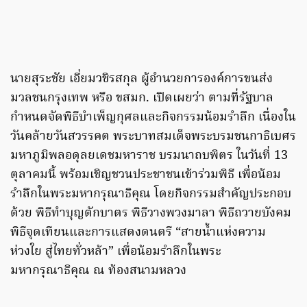
นายสุระชัย เอี่ยมวชิรสกุล ผู้อำนวยการองค์การขนส่ง
มวลชนกรุงเทพ หรือ ขสมก. เปิดเผยว่า ตามที่รัฐบาล
กำหนดจัดพิธีบำเพ็ญกุศลและกิจกรรมน้อมรำลึก เนื่องใน
วันคล้ายวันสวรรคต พระบาทสมเด็จพระบรมชนกาธิเบศร
มหาภูมิพลอดุลยเดชมหาราช บรมนาถบพิตร ในวันที่ 13
ตุลาคมนี้ พร้อมเชิญชวนประชาชนเข้าร่วมพิธี เพื่อน้อม
รำลึกในพระมหากรุณาธิคุณ โดยกิจกรรมสำคัญประกอบ
ด้วย พิธีทำบุญตักบาตร พิธีวางพวงมาลา พิธีถวายบังคม
พิธีจุดเทียนและการแสดงดนตรี “สายน้ำแห่งความ
ห่วงใย สู่ไทยทั่วหล้า” เพื่อน้อมรำลึกในพระ
มหากรุณาธิคุณ ณ ท้องสนามหลวง