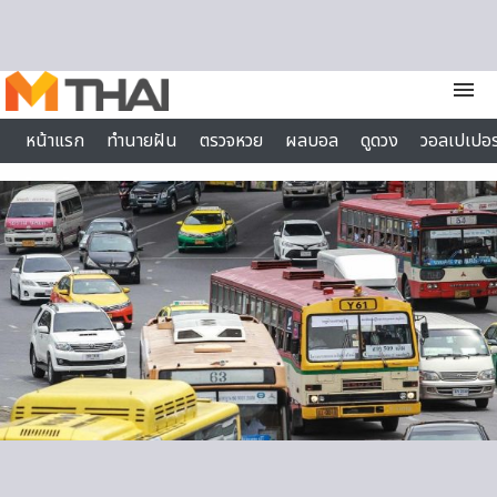
Skip to content
menu
หน้าแรก
ทำนายฝัน
ตรวจหวย
ผลบอล
ดูดวง
วอลเปเปอร
ไลฟ์สไตล์