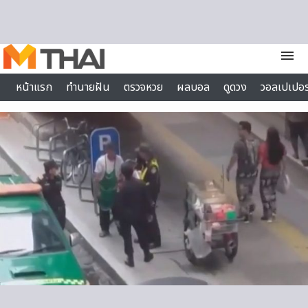
Skip to content
menu
หน้าแรก
ทำนายฝัน
ตรวจหวย
ผลบอล
ดูดวง
วอลเปเปอร
ไลฟ์สไตล์