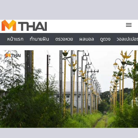
Skip to content
menu
หน้าแรก
ทำนายฝัน
ตรวจหวย
ผลบอล
ดูดวง
วอลเปเปอร
ไลฟ์สไตล์