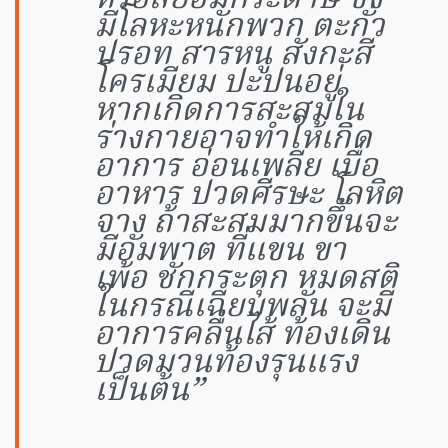
มีโลหะหนักพวก ตะกั่ว
ปรอท สารหนู สังกะสี
โครเมียม ปะปนอยู่
หากเกิดการสะสมใน
ร่างกายอาจทำให้เกิด
อาการ อ่อนเพลีย เบื่อ
อาหาร ปวดศีรษะ โลหิต
จาง ถ้าสะสมมากขึ้นจะ
มีอัมพาต ที่แขน ขา
เพ้อ ชักกระตุก หมดสติ
ในกรณีเฉียบพลัน จะมี
อาการคลื่นไส้ ท้องเดิน
ปวดมวนท้องรุนแรง
เป็นต้น”