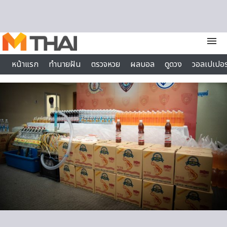
Skip to content
menu
หน้าแรก
ทำนายฝัน
ตรวจหวย
ผลบอล
ดูดวง
วอลเปเปอร
ไลฟ์สไตล์