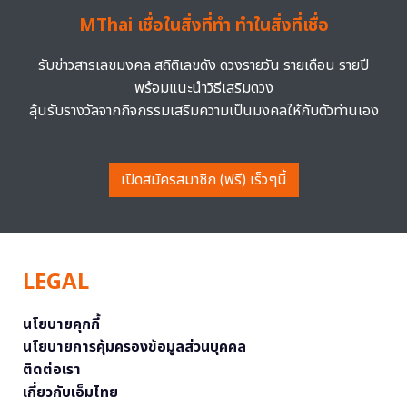
MThai เชื่อในสิ่งที่ทำ ทำในสิ่งที่เชื่อ
รับข่าวสารเลขมงคล สถิติเลขดัง ดวงรายวัน รายเดือน รายปี
พร้อมแนะนำวิธีเสริมดวง
ลุ้นรับรางวัลจากกิจกรรมเสริมความเป็นมงคลให้กับตัวท่านเอง
เปิดสมัครสมาชิก (ฟรี) เร็วๆนี้
LEGAL
นโยบายคุกกี้
นโยบายการคุ้มครองข้อมูลส่วนบุคคล
ติดต่อเรา
เกี่ยวกับเอ็มไทย