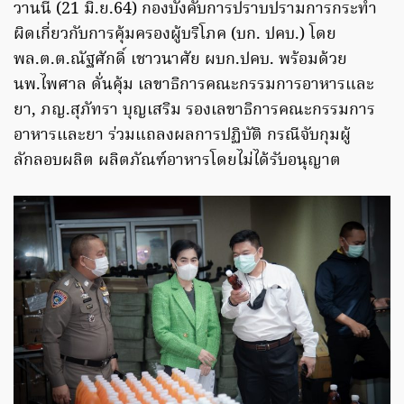
วานนี้ (21 มิ.ย.64) กองบังคับการปราบปรามการกระทำ
ผิดเกี่ยวกับการคุ้มครองผู้บริโภค (บก. ปคบ.) โดย
พล.ต.ต.ณัฐศักดิ์ เชาวนาศัย ผบก.ปคบ. พร้อมด้วย
นพ.ไพศาล ดั่นคุ้ม เลขาธิการคณะกรรมการอาหารและ
ยา, ภญ.สุภัทรา บุญเสริม รองเลขาธิการคณะกรรมการ
อาหารและยา ร่วมแถลงผลการปฏิบัติ กรณีจับกุมผู้
ลักลอบผลิต ผลิตภัณฑ์อาหารโดยไม่ได้รับอนุญาต