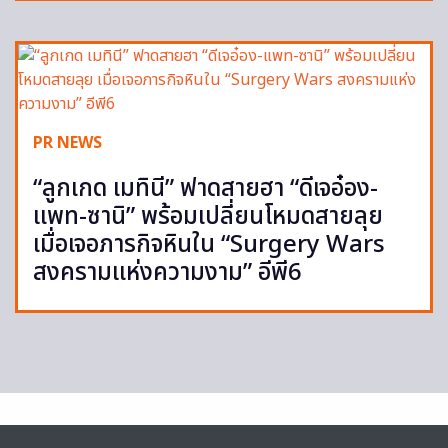
PR NEWS
“ลูกเกด เมทินี” ฟาดสายฮา “ดีเจอ๋อง-
แพท-ซานิ” พร้อมเปลี่ยนโหมดสายลุย
เมื่อเจอภารกิจหินใน “Surgery Wars
สงครามแห่งความงาม” อีพี6