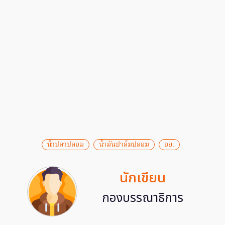
น้ำปลาปลอม
น้ำมันปาล์มปลอม
อย.
นักเขียน
กองบรรณาธิการ