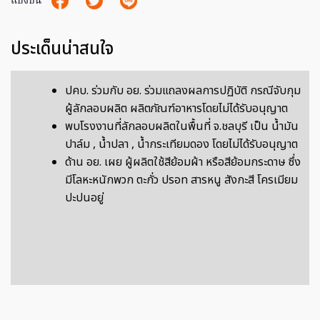
แบ่งปัน
ประเด็นน่าสนใจ
ปคบ. ร่วมกับ อย. ร่วมแถลงผลการปฏิบัติ กรณีจับกุม
ผู้ลักลอบผลิต ผลิตภัณฑ์อาหารโดยไม่ได้รับอนุญาต
พบโรงงานที่ลักลอบผลิตในพื้นที่ จ.ชลบุรี เป็น น้ำมัน
ปาล์ม , น้ำปลา , น้ำกระเทียมดอง โดยไม่ได้รับอนุญาต
ด้าน อย. เผย ผู้ผลิตใช้สีย้อมผ้า หรือสีย้อมกระดาษ ซึ่ง
มีโลหะหนักพวก ตะกั่ว ปรอท สารหนู สังกะสี โครเมียม
ปะปนอยู่