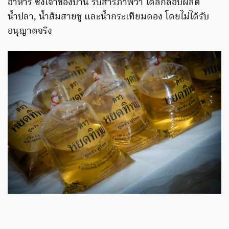
อาหาร ซึ่งเจ้าของบ้าน รับสารภาพว่า ได้ลักลอบผลิต
น้ำปลา, น้ำส้มสายชู และน้ำกระเทียมดอง โดยไม่ได้รับ
อนุญาตจริง