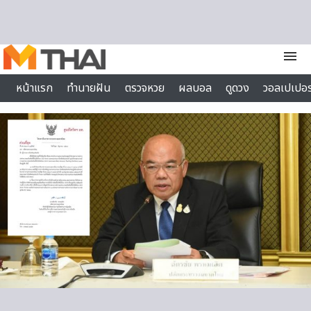
Skip to content
menu
หน้าแรก
ทำนายฝัน
ตรวจหวย
ผลบอล
ดูดวง
วอลเปเปอร
ไลฟ์สไตล์