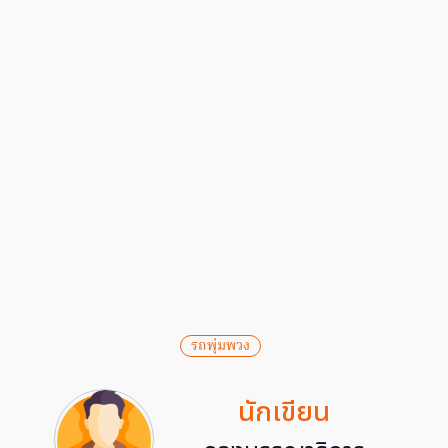
รถพุ่มพวง
นักเขียน