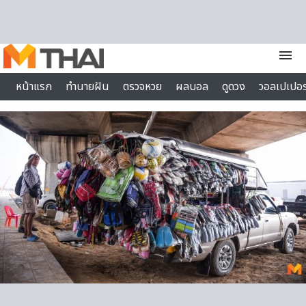
Skip to content
menu
หน้าแรก
ทำนายฝัน
ตรวจหวย
ผลบอล
ดูดวง
วอลเปเปอร
ไลฟ์สไตล์