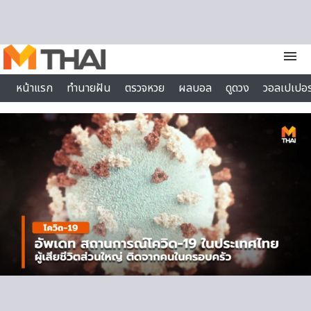
Skip to content
menu
หน้าแรก
ทำนายฝัน
ตรวจหวย
ผลบอล
ดูดวง
วอลเปเปอร
ไลฟ์สไตล์