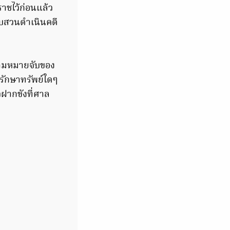
ราชไว้ก่อนแล้ว
อบสวนดำเนินคดี
 ตามหมายจับของ
 รักษาทรัพย์ใดๆ
วฝากขังที่ศาล