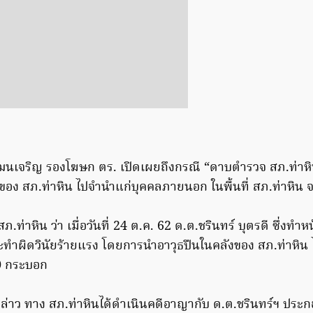
นเจริญ รองโฆษก ตร. เปิดเผยถึงกรณี “ดาบตำรวจ สภ.ท่าหิน
ลังของ สภ.ท่าหิน ไปจำนำแก่บุคคลภายนอก ในพื้นที่ สภ.ท่าหิน จว
.ท่าหิน ว่า เมื่อวันที่ 24 ต.ค. 62 ด.ต.ชรินทร์ บุตรดี ซึ่งทำห
ระทำผิดวินัยร้ายแรง โดยการนำอาวุธปืนในคลังของ สภ.ท่าหิน
50 กระบอก
ล่าว ทาง สภ.ท่าหินได้ดำเนินคดีอาญากับ ด.ต.ชรินทร์ฯ ประ