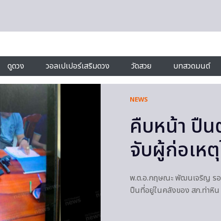
ดูดวง
วอลเปเปอร์เสริมดวง
วัดสวย
บทสวดมนต์
NEWS
คืบหน้า ปื
จับผู้ก่อเหต
พ.ต.อ.กฤษณะ พัฒนเจริญ รองโ
ปืนที่อยู่ในคลังของ สภ.ท่าหิ