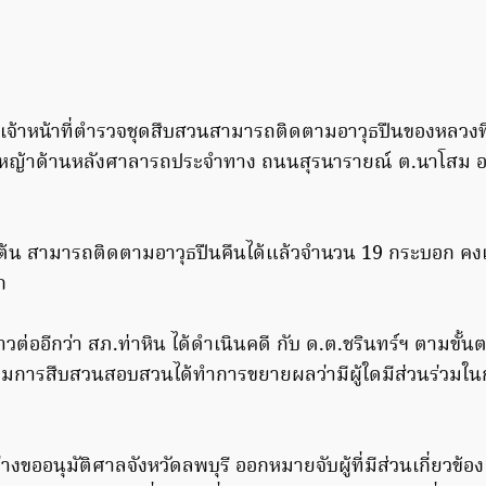
 เจ้าหน้าที่ตำรวจชุดสืบสวนสามารถติดตามอาวุธปืนของหลวงที
หญ้าด้านหลังศาลารถประจำทาง ถนนสุรนารายณ์ ต.นาโสม อ
งต้น สามารถติดตามอาวุธปืนคืนได้แล้วจำนวน 19 กระบอก คงเห
ก
าวต่ออีกว่า สภ.ท่าหิน ได้ดำเนินคดี กับ ด.ต.ชรินทร์ฯ ตามข
มการสืบสวนสอบสวนได้ทำการขยายผลว่ามีผู้ใดมีส่วนร่วมใน
่างขออนุมัติศาลจังหวัดลพบุรี ออกหมายจับผู้ที่มีส่วนเกี่ยวข้