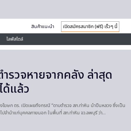
สินค้าแนะนำ
เปิดสมัครสมาชิก (ฟรี) เร็วๆ นี้
ไลฟ์สไตล์
นตำรวจหายจากคลัง ล่าสุด
ุได้แล้ว
ฆษก ตร. เปิดเผยถึงกรณี “ดาบตำรวจ สภ.ท่าหิน นำปืนหลวง ซึ่งเป็น
น ไปจำนำแก่บุคคลภายนอก ในพื้นที่ สภ.ท่าหิน จว.ลพบุรี ว่า…