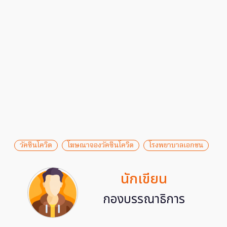
วัคซีนโควิด
โฆษณาจองวัคซีนโควิด
โรงพยาบาลเอกชน
นักเขียน
กองบรรณาธิการ