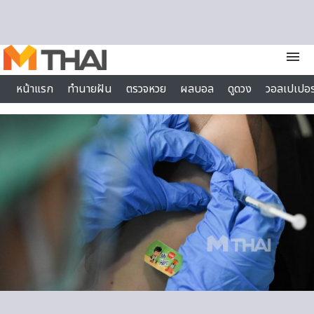
Skip to content
menu
หน้าแรก
ทำนายฝัน
ตรวจหวย
ผลบอล
ดูดวง
วอลเปเปอร
ไลฟ์สไตล์