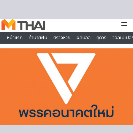
Skip to content
menu
หน้าแรก
ทำนายฝัน
ตรวจหวย
ผลบอล
ดูดวง
วอลเปเปอร
ไลฟ์สไตล์