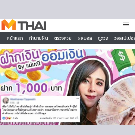
Skip to content
menu
หน้าแรก
ทำนายฝัน
ตรวจหวย
ผลบอล
ดูดวง
วอลเปเปอร
ไลฟ์สไตล์