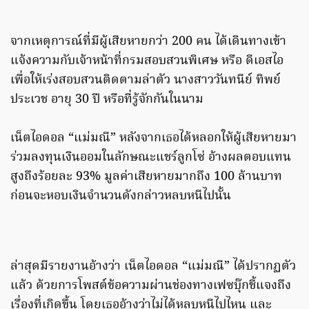
จากเหตุการณ์ที่มีผู้เสียหายกว่า 200 คน ได้เดินทางเข้า
แจ้งความกับเจ้าหน้าที่กรมสอบสวนพิเศษ หรือ ดีเอสไอ
เพื่อให้เร่งสอบสวนติดตามล่าตัว นางสาววันทนีย์ ทิพย์
ประเวช อายุ 30 ปี หรือที่รู้จักกันในนาม
เน็ตไอดอล “แม่มณี” หลังจากเธอได้หลอกให้ผู้เสียหายมา
ร่วมลงทุนเงินออมในลักษณะแชร์ลูกโซ่ อ้างผลตอบแทน
สูงถึงร้อยละ 93% มูลค่าเสียหายมากถึง 100 ล้านบาท
ก่อนจะหอบเงินจำนวนดังกล่าวหลบหนีไปนั้น
ล่าสุดมีรายงานอ้างว่า เน็ตไอดอล “แม่มณี” ได้ปรากฏตัว
แล้ว ด้วยการโพสต์ข้อความผ่านช่องทางเฟซบุ๊กชี้แจงถึง
เรื่องที่เกิดขึ้น โดยเธออ้างว่าไม่ได้หลบหนีไปไหน และ