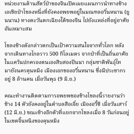
หน่วยงานด้านสัตว์ป่าของจีนเปิดเผยแผนการนำทางช้าง
เอเชียป่าโขลงหนึ่งที่ยังคงอพยพอยู่ในมณฑลอวิ๋นหนาน (ยู
นนาน) ทางตะวันตกเฉียงใต้ของจีน ไปยังแหล่งที่อยู่อาศัย
อันเหมาะสม
โขลงช้างดังกล่าวตกเป็นเป้าความสนใจจากทั่วโลก หลัง
จากเดินทางไกลราว 500 กิโลเมตร จากป่าที่เป็นถิ่นอาศัย
ในแคว้นปกครองตนเองสิบสองปันนา กลุ่มชาติพันธุ์ไท
มายังนครคุนหมิง เมืองเอกของอวิ๋นหนาน ซึ่งมีประชากร
อยู่ 8 ล้านคน เมื่อวันพุธ (9 มิ.ย.)
คณะทำงานติดตามการอพยพของช้างโขลงนี้รายงานว่า
ช้าง 14 ตัวยังคงอยู่ในตำบลสือเจี๋ย เมืองอวี้ซี เมื่อวันเสาร์
(12 มิ.ย.) ขณะช้างอีกตัวที่แยกจากโขลงเมื่อ 8 วันก่อนอยู่
ในเขตจิ้นหนิงของคุนหมิง