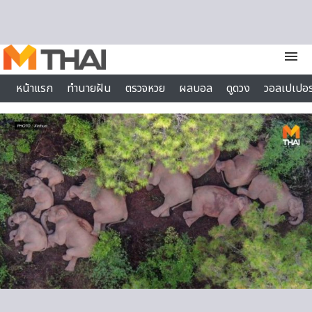
Skip to content
menu
หน้าแรก
ทำนายฝัน
ตรวจหวย
ผลบอล
ดูดวง
วอลเปเปอร
ไลฟ์สไตล์