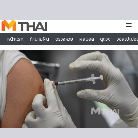
Skip to content
menu
หน้าแรก
ทำนายฝัน
ตรวจหวย
ผลบอล
ดูดวง
วอลเปเปอร
ไลฟ์สไตล์