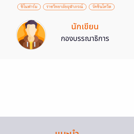
ซิโนฟาร์ม
ราชวิทยาลัยจุฬาภรณ์
วัคซีนโควิด
นักเขียน
กองบรรณาธิการ