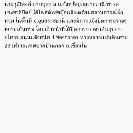
นายวุฒิพงษ์ นามบุตร ส.ส.จังหวัดอุบลราชธานี พรรค
ประชาธิปัตย์ ได้โพสต์เฟซบุ๊กแจ้งเตรียมสถานการณ์น้ำ
ท่วม ในพื้นที่ จ.อุบลราชธานี และมีการแจ้งปิดการจราจร
หลายเส้นทาง โดยเจ้าหน้าที่ได้ปิดการจราจรเส้นอุบลฯ-
ยโสธร ถนนแจ้งสนิท 4 ช่องจราจร ทางหลวงแผ่นดินสาย
23 บริเวณเทศบาลบ้านกอก อ.เขื่อนใน