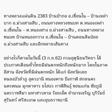
ทางหลวงแผ่นดิน 2383 บ้านป่ากอ อ.เขื่อนใน – บ้านเหล่า
บาก อ.ม่วงสามสิบ , ถนนทางหลวงชนบท ต.หนองเหล่า
อ.เขื่อนใน – ต.หนองฮาง อ.ม่วงสามสิบ , ถนนทางหลวง
ชนบท บ้านหนองกวาง อ.เขื่อนใน – บ้านดอนส้มป่อย
อ.ม่วงสามสิบ และอีกหลายเส้นทาง
อย่างไรก็ตามในวันนี้ (3 ก.ย.62) กรมอุตุนิยมวิทยา ได้
ประกาศเตือนทั่วไทยมีฝนตกหนักถึงหนักมาก โดยในภาค
อีสาน จังหวัดที่มีฝนตกหนัก ได้แก่ จังหวัดเลย
หนองบัวลำภู อุดรธานี หนองคาย บึงกาฬ สกลนคร
นครพนม มุกดาหาร ยโสธร กาฬสินธุ์ ขอนแก่น ชัยภูมิ
นครราชสีมา มหาสารคาม ร้อยเอ็ด อำนาจเจริญ บุรีรัมย์
สุรินทร์ ศรีสะเกษ และอุบลราชธานี