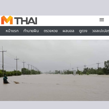
Skip to content
menu
หน้าแรก
ทำนายฝัน
ตรวจหวย
ผลบอล
ดูดวง
วอลเปเปอร
ไลฟ์สไตล์