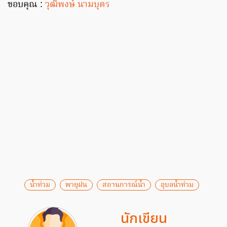
ขอบคุณ :
วุฒิพงษ์ นามบุตร
น้ำท่วม
พายุฝน
สถานการณ์น้ำ
อุบลน้ำท่วม
นักเขียน