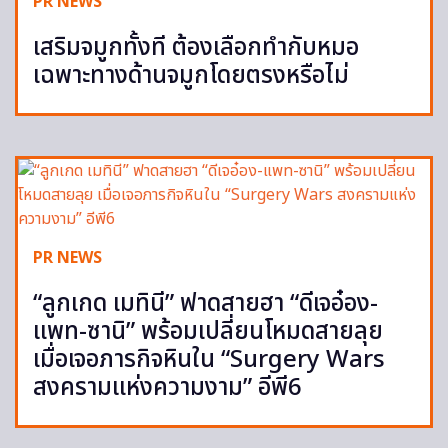
PR NEWS
เสริมจมูกทั้งที ต้องเลือกทำกับหมอ
เฉพาะทางด้านจมูกโดยตรงหรือไม่
PR NEWS
“ลูกเกด เมทินี” ฟาดสายฮา “ดีเจอ๋อง-
แพท-ซานิ” พร้อมเปลี่ยนโหมดสายลุย
เมื่อเจอภารกิจหินใน “Surgery Wars
สงครามแห่งความงาม” อีพี6