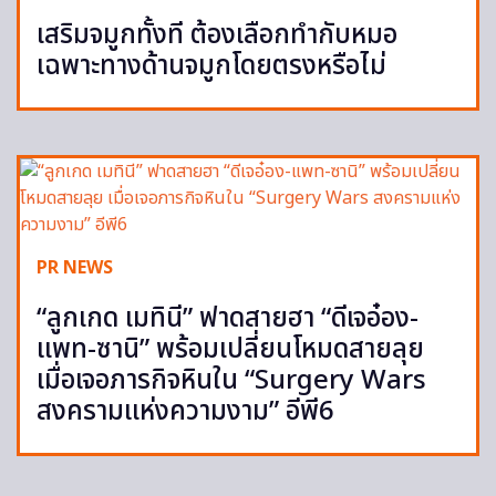
เสริมจมูกทั้งที ต้องเลือกทำกับหมอ
เฉพาะทางด้านจมูกโดยตรงหรือไม่
PR NEWS
“ลูกเกด เมทินี” ฟาดสายฮา “ดีเจอ๋อง-
แพท-ซานิ” พร้อมเปลี่ยนโหมดสายลุย
เมื่อเจอภารกิจหินใน “Surgery Wars
สงครามแห่งความงาม” อีพี6