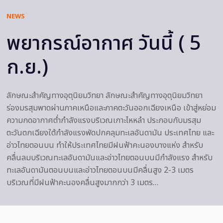
NEWS
พยากรณ์อากาศ วันนี้ ( 5
ก.ย.)
ลักษณะสำคัญทางอุตุนิยมวิทยา ลักษณะสำคัญทางอุตุนิยมวิทยา
ร่องมรสุมพาดผ่านภาคเหนือและภาคตะวันออกเฉียงเหนือ เข้าสู่หย่อม
ความกดอากาศต่ำกำลังแรงบริเวณเกาะไหหลำ ประกอบกับมรสุม
ตะวันตกเฉียงใต้กำลังแรงพัดปกคลุมทะเลอันดามัน ประเทศไทย และ
อ่าวไทยตอนบน ทำให้ประเทศไทยมีฝนฟ้าคะนองบางแห่ง สำหรับ
คลื่นลมบริเวณทะเลอันดามันและอ่าวไทยตอนบนมีกำลังแรง สำหรับ
ทะเลอันดามันตอนบนและอ่าวไทยตอนบนมีคลื่นสูง 2-3 เมตร
บริเวณที่มีฝนฟ้าคะนองคลื่นสูงมากกว่า 3 เมตร…