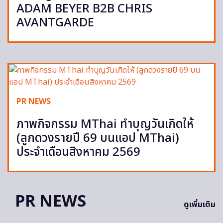
ADAM BEYER B2B CHRIS
AVANTGARDE
PR NEWS
ภาพกิจกรรม MThai ทำบุญวันเกิดให้
(ลูกดวงรายปี 69 บนแอป MThai)
ประจำเดือนสิงหาคม 2569
PR NEWS
ดูเพิ่มเติม