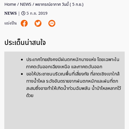
Home
/
NEWS
/ พยากรณ์อากาศ วันนี้ ( 5 ก.ย.)
NEWS
|
5 ก.ย. 2019
แบ่งปัน
ประเด็นน่าสนใจ
ประเทศไทยยังคงมีฝนตกหนักบางแห่ง โดยเฉพาะใน
ภาคตะวันออกเฉียงเหนือ และภาคตะวันออก
ขอให้ประชาชนบริเวณพื้นที่เสี่ยงภัย ที่ลาดเชิงเขาใกล้
ทางน้ำไหล ระวังอันตรายจากฝนตกหนักและฝนที่ตก
สะสมซึ่งอาจทำให้เกิดน้ำท่วมฉับพลัน น้ำป่าไหลหลากไว้
ด้วย