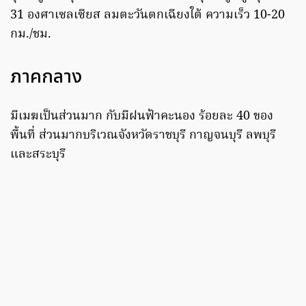
31 องศาเซลเซียส ลมตะวันตกเฉียงใต้ ความเร็ว 10-20
กม./ชม.
ภาคกลาง
มีเมฆเป็นส่วนมาก กับมีฝนฟ้าคะนอง ร้อยละ 40 ของ
พื้นที่ ส่วนมากบริเวณจังหวัดราชบุรี กาญจนบุรี ลพบุรี
และสระบุรี