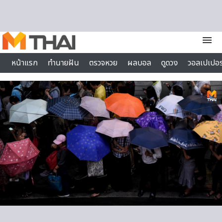
Skip to content
menu
หน้าแรก
ทำนายฝัน
ตรวจหวย
ผลบอล
ดูดวง
วอลเปเปอร
ไลฟ์สไตล์