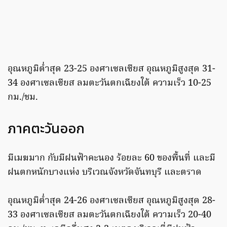
อุณหภูมิต่ำสุด 23-25 องศาเซลเซียส อุณหภูมิสูงสุด 31-
34 องศาเซลเซียส ลมตะวันตกเฉียงใต้ ความเร็ว 10-25
กม./ชม.
ภาคตะวันออก
มีเมฆมาก กับมีฝนฟ้าคะนอง ร้อยละ 60 ของพื้นที่ และมี
ฝนตกหนักบางแห่ง บริเวณจังหวัดจันทบุรี และตราด
อุณหภูมิต่ำสุด 24-26 องศาเซลเซียส อุณหภูมิสูงสุด 28-
33 องศาเซลเซียส ลมตะวันตกเฉียงใต้ ความเร็ว 20-40