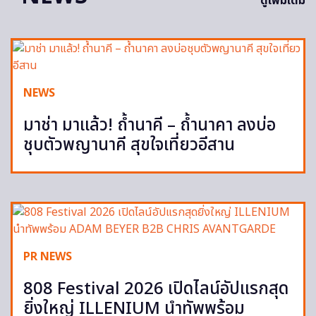
ดูเพิ่มเติม
NEWS
มาช่า มาแล้ว! ถ้ำนาคี – ถ้ำนาคา ลงบ่อ
ชุบตัวพญานาคี สุขใจเที่ยวอีสาน
PR NEWS
808 Festival 2026 เปิดไลน์อัปแรกสุด
ยิ่งใหญ่ ILLENIUM นำทัพพร้อม