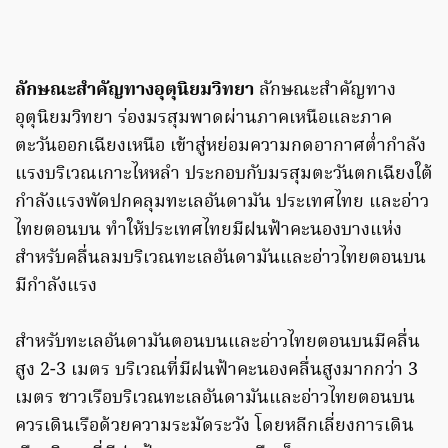
ลักษณะสำคัญทางอุตุนิยมวิทยา
ลักษณะสำคัญทาง
อุตุนิยมวิทยา ร่องมรสุมพาดผ่านภาคเหนือและภาค
ตะวันออกเฉียงเหนือ เข้าสู่หย่อมความกดอากาศต่ำกำลัง
แรงบริเวณเกาะไหหลำ ประกอบกับมรสุมตะวันตกเฉียงใต้
กำลังแรงพัดปกคลุมทะเลอันดามัน ประเทศไทย และอ่าว
ไทยตอนบน ทำให้ประเทศไทยมีฝนฟ้าคะนองบางแห่ง
สำหรับคลื่นลมบริเวณทะเลอันดามันและอ่าวไทยตอนบน
มีกำลังแรง
สำหรับทะเลอันดามันตอนบนและอ่าวไทยตอนบนมีคลื่น
สูง 2-3 เมตร บริเวณที่มีฝนฟ้าคะนองคลื่นสูงมากกว่า 3
เมตร ชาวเรือบริเวณทะเลอันดามันและอ่าวไทยตอนบน
ควรเดินเรือด้วยความระมัดระวัง โดยหลีกเลี่ยงการเดิน