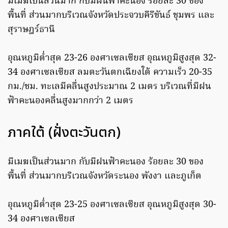
มีเมฆเป็นส่วนมาก กับมีฝนฟ้าคะนอง ร้อยละ 30 ของ
พื้นที่ ส่วนมากบริเวณจังหวัดประจวบคีรีขันธ์ ชุมพร และ
สุราษฎร์ธานี
อุณหภูมิต่ำสุด 23-26 องศาเซลเซียส อุณหภูมิสูงสุด 32-
34 องศาเซลเซียส ลมตะวันตกเฉียงใต้ ความเร็ว 20-35
กม./ชม. ทะเลมีคลื่นสูงประมาณ 2 เมตร บริเวณที่มีฝน
ฟ้าคะนองคลื่นสูงมากกว่า 2 เมตร
ภาคใต้ (ฝั่งตะวันตก)
มีเมฆเป็นส่วนมาก กับมีฝนฟ้าคะนอง ร้อยละ 30 ของ
พื้นที่ ส่วนมากบริเวณจังหวัดระนอง พังงา และภูเก็ต
อุณหภูมิต่ำสุด 23-25 องศาเซลเซียส อุณหภูมิสูงสุด 30-
34 องศาเซลเซียส