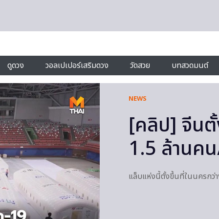
ดูดวง
วอลเปเปอร์เสริมดวง
วัดสวย
บทสวดมนต์
NEWS
[คลิป] จีนต
1.5 ล้านคน
แล็บแห่งนี้ตั้งขึ้นที่ในนครกว่