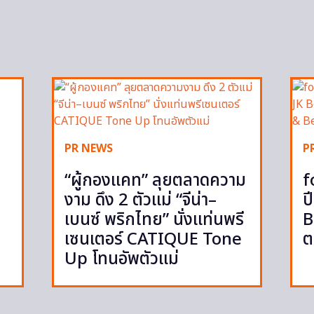
PR NEWS
P
“ผู้กองแคท” ลุยตลาดความ
f
งาม ดึง 2 ตัวแม่ “จีน่า–
ป
เบนซ์ พริกไทย” นั่งแท่นพรี
B
เซนเตอร์ CATIQUE Tone
ต
Up โทนอัพตัวแม่