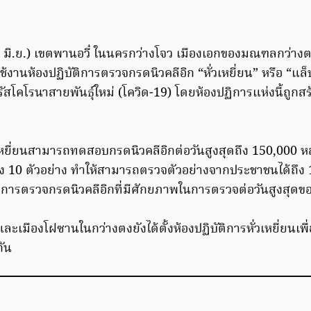
 (5 มิ.ย.) เขตพานอวี๋ ในนครกว่างโจว เมืองเอกของมณฑลกว่างต
ใช้งานห้องปฏิบัติการตรวจกรดนิวคลีอิก “หั่วเหยี่ยน” หรือ “แล
รัสโคโรนาสายพันธุ์ใหม่ (โควิด-19) โดยห้องปฏิการแห่งนี้ถูกส
่วเหยี่ยนสามารถทดสอบกรดนิวคลีอิกต่อวันสูงสุดถึง 150,000
ง 10 ตัวอย่าง ทำให้สามารถตรวจตัวอย่างจากประชาชนได้ถึง 
ติการตรวจกรดนิวคลีอิกที่มีศักยภาพในการตรวจต่อวันสูงสุดขอ
้นและเมืองโฝซานในกว่างตงยังได้ตั้งห้องปฏิบัติการหั่วเหยี่ยนเ
กัน