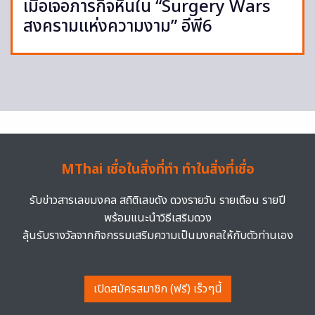
เมื่อเจอภารกิจหินใน “Surgery Wars
สงครามแห่งความงาม” อีพี6
MThai เชื่อในสิ่งที่ทำ ทำในสิ่งที่เชื่อ
รับข่าวสารเลขมงคล สถิติเลขดัง ดวงรายวัน รายเดือน รายปี
พร้อมแนะนำวิธีเสริมดวง
ลุ้นรับรางวัลจากกิจกรรมเสริมความเป็นมงคลให้กับตัวท่านเอง
เปิดสมัครสมาชิก (ฟรี) เร็วๆนี้