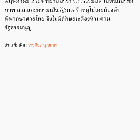
พฤษภาคม 2564 ที่ผ่านมาว่า ร.อ.ธรรมนัส ไม่พ้นสมาชิก
ภาพ ส.ส.และความเป็นรัฐมนตรี เหตุไม่เคยต้องคำ
พิพากษาศาลไทย จึงไม่มีลักษณะต้องห้ามตาม
รัฐธรรมนูญ
อ่านเพิ่มเติม :
ราชกิจจานุเบกษา