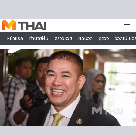
Skip to content
menu
หน้าแรก
ทำนายฝัน
ตรวจหวย
ผลบอล
ดูดวง
วอลเปเปอร
ไลฟ์สไตล์