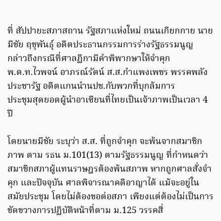
ที่ สัปปายะสภาสถาน รัฐสภาแห่งใหม่ ถนนเกียกกาย นาย
มีชัย ฤชุพันธุ์ อดีตประธานกรรมการร่างรัฐธรรมนูญ
กล่าวถึงกรณีที่ศาลฏีกามีคำพิพากษาให้จำคุก
พ.ต.ท.ไวพจน์ อาภรณ์รัตน์ ส.ส.กำแพงเพชร พรรคพลัง
ประชารัฐ อดีตแกนนำนปช.กับพวกที่บุกล้มการ
ประชุมสุดยอดผู้นำอาเซียนที่ไทยเป็นเจ้าภาพเป็นเวลา 4
ปี
โดยนายมีชัย ระบุว่า ส.ส. ที่ถูกจำคุก จะพ้นจากสมาชิก
ภาพ ตาม รธน ม.101(13) ตามรัฐธรรมนูญ ที่กำหนดว่า
สมาชิกสภาผู้แทนราษฎรต้องพ้นสภาพ หากถูกศาลสั่งจำ
คุก และปัจจุบัน ศาลพิจารณาคดีอาญาได้ แม้จะอยู่ใน
สมัยประชุม โดยไม่ต้องขอต่อสภา เพียงแต่ต้องไม่เป็นการ
ขัดขวางการปฏิบัติหน้าที่ตาม ม.125 วรรคสี่