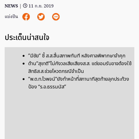
NEWS
|
11 ก.ย. 2019
แบ่งปัน
ประเด็นน่าสนใจ
”มีชัย” ชี้ ส.ส.สิ้นสภาพทันที หลังศาลพิพากษาจำคุก
ด้าน”สุชาติ”ไม่กังวลเสียเสียงส.ส. แต่ยอมรับอาจต้องใช้
สิทธิส.ส.ช่วยโหวตกรณีจำเป็น
”พ.ต.ท.ไวพจน์”ยังทำหน้าที่สภานาทีสุดท้ายลุกประท้วง
ป้อง “ร.อ.ธรรมนัส”