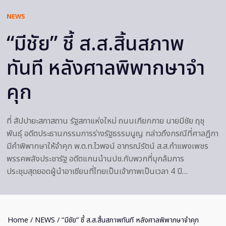
NEWS
“มีชัย” ชี้ ส.ส.สิ้นสภาพ
ทันที หลังศาลพิพากษาจำ
คุก
ที่ สัปปายะสภาสถาน รัฐสภาแห่งใหม่ ถนนเกียกกาย นายมีชัย ฤชุ
พันธุ์ อดีตประธานกรรมการร่างรัฐธรรมนูญ กล่าวถึงกรณีที่ศาลฏีกา
มีคำพิพากษาให้จำคุก พ.ต.ท.ไวพจน์ อาภรณ์รัตน์ ส.ส.กำแพงเพชร
พรรคพลังประชารัฐ อดีตแกนนำนปช.กับพวกที่บุกล้มการ
ประชุมสุดยอดผู้นำอาเซียนที่ไทยเป็นเจ้าภาพเป็นเวลา 4 ปี…
Home
/
NEWS
/ “มีชัย” ชี้ ส.ส.สิ้นสภาพทันที หลังศาลพิพากษาจำคุก