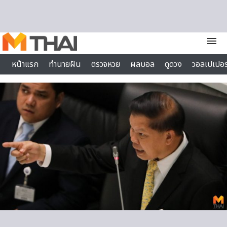
Skip to content
menu
หน้าแรก
ทำนายฝัน
ตรวจหวย
ผลบอล
ดูดวง
วอลเปเปอร
ไลฟ์สไตล์