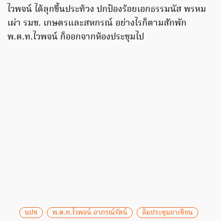
ไวพจน์ ได้ลุกขึ้นประท้วง ปกป้องร้อยเอกธรรมนัส พรหม
เผ่า รมช. เกษตรและสหกรณ์ อย่างไรก็ตามสักพัก
พ.ต.ท.ไวพจน์ ก็ออกจากห้องประชุมไป
นปช
พ.ต.ท.ไวพจน์ อาภรณ์รัตน์
ล้มประชุมอาเซียน