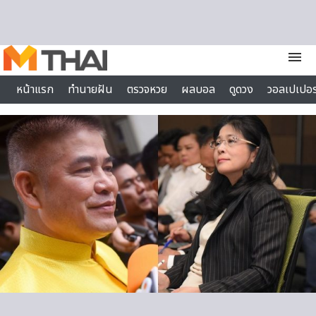
Skip to content
menu
หน้าแรก
ทำนายฝัน
ตรวจหวย
ผลบอล
ดูดวง
วอลเปเปอร
ไลฟ์สไตล์