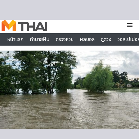
Skip to content
menu
หน้าแรก
ทำนายฝัน
ตรวจหวย
ผลบอล
ดูดวง
วอลเปเปอร
ไลฟ์สไตล์