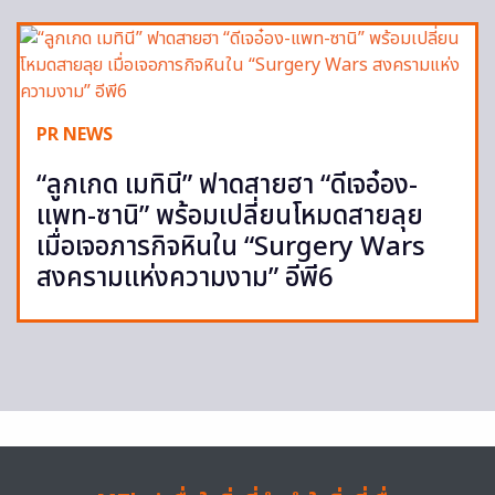
PR NEWS
“ลูกเกด เมทินี” ฟาดสายฮา “ดีเจอ๋อง-
แพท-ซานิ” พร้อมเปลี่ยนโหมดสายลุย
เมื่อเจอภารกิจหินใน “Surgery Wars
สงครามแห่งความงาม” อีพี6