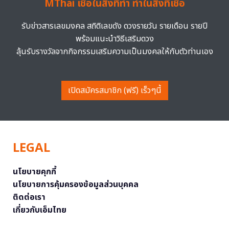
MThai เชื่อในสิ่งที่ทำ ทำในสิ่งที่เชื่อ
รับข่าวสารเลขมงคล สถิติเลขดัง ดวงรายวัน รายเดือน รายปี
พร้อมแนะนำวิธีเสริมดวง
ลุ้นรับรางวัลจากกิจกรรมเสริมความเป็นมงคลให้กับตัวท่านเอง
เปิดสมัครสมาชิก (ฟรี) เร็วๆนี้
LEGAL
นโยบายคุกกี้
นโยบายการคุ้มครองข้อมูลส่วนบุคคล
ติดต่อเรา
เกี่ยวกับเอ็มไทย