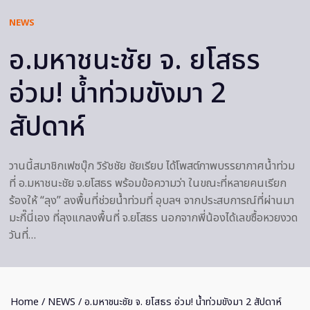
NEWS
อ.มหาชนะชัย จ. ยโสธร
อ่วม! น้ำท่วมขังมา 2
สัปดาห์
วานนี้สมาชิกเฟซบุ๊ก วิรัชชัย ชัยเรียบ ได้โพสต์ภาพบรรยากาศน้ำท่วม
ที่ อ.มหาชนะชัย จ.ยโสธร พร้อมข้อความว่า ในขณะที่หลายคนเรียก
ร้องให้ “ลุง” ลงพื้นที่ช่วยน้ำท่วมที่ อุบลฯ จากประสบการณ์ที่ผ่านมา
มะกี๊นี่เอง ที่ลุงแกลงพื้นที่ จ.ยโสธร นอกจากพี่น้องได้เลขซื้อหวยงวด
วันที่…
Home
/
NEWS
/ อ.มหาชนะชัย จ. ยโสธร อ่วม! น้ำท่วมขังมา 2 สัปดาห์