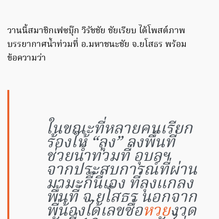
วานนี้สมาชิกเฟซบุ๊ก วิรัชชัย ชัยเรียบ ได้โพสต์ภาพ
บรรยากาศน้ำท่วมที่ อ.มหาชนะชัย จ.ยโสธร พร้อม
ข้อความว่า
ในขณะที่หลายคนเรียก
ร้องให้ “ลุง” ลงพื้นที่
ช่วยน้ำท่วมที่ อุบลฯ
จากประสบการณ์ที่ผ่าน
มามะกี๊นี่เอง ที่ลุงแกลง
พื้นที่ จ.ยโสธร นอกจาก
พี่น้องได้เลขซื้อ
หวย
งวด